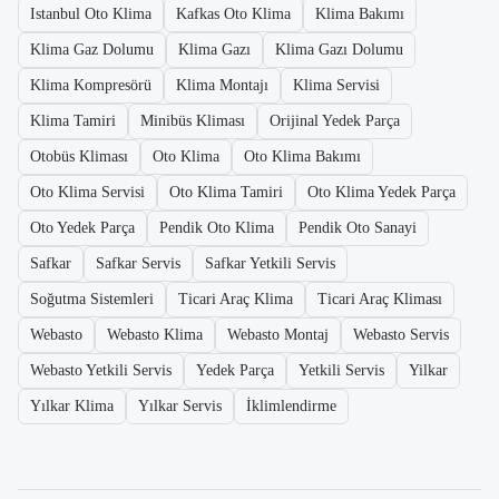
Istanbul Oto Klima
Kafkas Oto Klima
Klima Bakımı
Klima Gaz Dolumu
Klima Gazı
Klima Gazı Dolumu
Klima Kompresörü
Klima Montajı
Klima Servisi
Klima Tamiri
Minibüs Kliması
Orijinal Yedek Parça
Otobüs Kliması
Oto Klima
Oto Klima Bakımı
Oto Klima Servisi
Oto Klima Tamiri
Oto Klima Yedek Parça
Oto Yedek Parça
Pendik Oto Klima
Pendik Oto Sanayi
Safkar
Safkar Servis
Safkar Yetkili Servis
Soğutma Sistemleri
Ticari Araç Klima
Ticari Araç Kliması
Webasto
Webasto Klima
Webasto Montaj
Webasto Servis
Webasto Yetkili Servis
Yedek Parça
Yetkili Servis
Yilkar
Yılkar Klima
Yılkar Servis
İklimlendirme