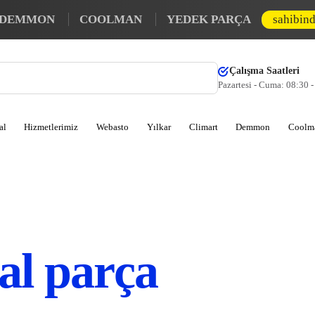
DEMMON
COOLMAN
YEDEK PARÇA
sahibin
Çalışma Saatleri
Pazartesi - Cuma: 08:30 
al
Hizmetlerimiz
Webasto
Yılkar
Climart
Demmon
Coolm
al parça