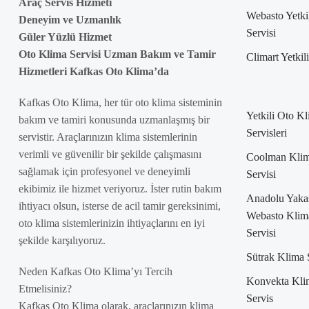
Araç Servis Hizmeti
Webasto Yetki
Deneyim ve Uzmanlık
Servisi
Güler Yüzlü Hizmet
Oto Klima Servisi Uzman Bakım ve Tamir
Climart Yetkil
Hizmetleri Kafkas Oto Klima’da
Kafkas Oto Klima, her tür oto klima sisteminin
Yetkili Oto K
bakım ve tamiri konusunda uzmanlaşmış bir
Servisleri
servistir. Araçlarınızın klima sistemlerinin
verimli ve güvenilir bir şekilde çalışmasını
Coolman Kli
sağlamak için profesyonel ve deneyimli
Servisi
ekibimiz ile hizmet veriyoruz. İster rutin bakım
Anadolu Yaka
ihtiyacı olsun, isterse de acil tamir gereksinimi,
Webasto Klim
oto klima sistemlerinizin ihtiyaçlarını en iyi
Servisi
şekilde karşılıyoruz.
Sütrak Klima 
Neden Kafkas Oto Klima’yı Tercih
Konvekta Kli
Etmelisiniz?
Servis
Kafkas Oto Klima olarak, araçlarınızın klima