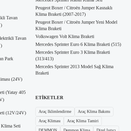
Peugeot Boxer / Citroën Jumper Kasnaklı
Klima Braketi (2007-2017)
kli Tavan
Peugeot Boxer / Citroën Jumper Yeni Model
)
Klima Braketi
Volkswagen Volt Klima Braketi
ktrikli Tavan
Mercedes Sprinter Euro 6 Klima Braketi (515)
)
Mercedes Sprinter Euro 3 Klima Braketi
an Park
(313/413)
Mercedes Sprinter 2013 Model Sağ Klima
Braketi
liması (24V)
Seti (Yatay 405
ETIKETLER
V)
Araç Iklimlendirme
Araç Klima Bakımı
Seti (12V/24V)
Araç Kliması
Araç Klima Tamiri
 Klima Seti
DEMMON
Demmon Klima
Dizel Isıtıcı