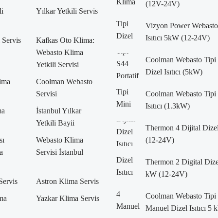
(12V-24V)
li
Yılkar Yetkili Servis
Vizyon Power Webasto 
Isıtıcı 5kW (12-24V)
i Servis
Kafkas Oto Klima:
Webasto Klima
Coolman Webasto Tipi 
Yetkili Servisi
Dizel Isıtıcı (5kW)
lima
Coolman Webasto
Servisi
Coolman Webasto Tipi 
Isıtıcı (1.3kW)
ma
İstanbul Yılkar
Yetkili Bayii
Thermon 4 Dijital Dizel
sı
Webasto Klima
(12-24V)
a
Servisi İstanbul
Thermon 2 Digital Dizel 
kW (12-24V)
Servis
Astron Klima Servis
Coolman Webasto Tipi
ma
Yazkar Klima Servis
Manuel Dizel Isıtıcı 5