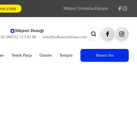
den.com
Müşteri Yorumları
İletişim
Müşteri Desteği
- 20:30
0532 313 62 90
info@kafkasotoklima.com
an
Yedek Parça
Ürünler
İletişim
Hemen Ara