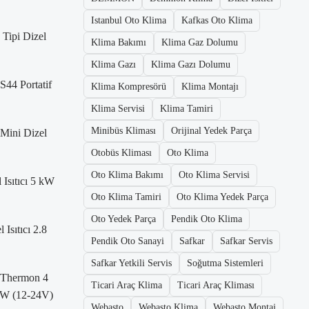
Istanbul Oto Klima
Kafkas Oto Klima
Tipi Dizel
Klima Bakımı
Klima Gaz Dolumu
Klima Gazı
Klima Gazı Dolumu
S44 Portatif
Klima Kompresörü
Klima Montajı
Klima Servisi
Klima Tamiri
Minibüs Kliması
Orijinal Yedek Parça
Mini Dizel
Otobüs Kliması
Oto Klima
Oto Klima Bakımı
Oto Klima Servisi
 Isıtıcı 5 kW
Oto Klima Tamiri
Oto Klima Yedek Parça
Oto Yedek Parça
Pendik Oto Klima
Isıtıcı 2.8
Pendik Oto Sanayi
Safkar
Safkar Servis
Safkar Yetkili Servis
Soğutma Sistemleri
 Thermon 4
Ticari Araç Klima
Ticari Araç Kliması
 kW (12-24V)
Webasto
Webasto Klima
Webasto Montaj