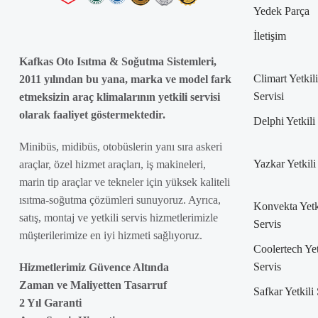
Yedek Parça
İletişim
Kafkas Oto Isıtma & Soğutma Sistemleri,
Climart Yetkili
2011 yılından bu yana, marka ve model fark
Servisi
etmeksizin araç klimalarının yetkili servisi
olarak faaliyet göstermektedir.
Delphi Yetkili
Minibüs, midibüs, otobüslerin yanı sıra askeri
Yazkar Yetkili
araçlar, özel hizmet araçları, iş makineleri,
marin tip araçlar ve tekneler için yüksek kaliteli
ısıtma-soğutma çözümleri sunuyoruz. Ayrıca,
Konvekta Yetk
satış, montaj ve yetkili servis hizmetlerimizle
Servis
müşterilerimize en iyi hizmeti sağlıyoruz.
Coolertech Yet
Servis
Hizmetlerimiz Güvence Altında
Zaman ve Maliyetten Tasarruf
Safkar Yetkili
2 Yıl Garanti