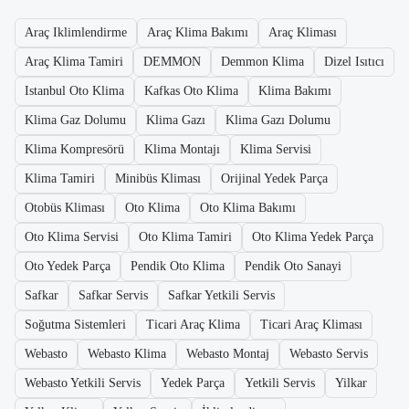
Araç Iklimlendirme
Araç Klima Bakımı
Araç Kliması
Araç Klima Tamiri
DEMMON
Demmon Klima
Dizel Isıtıcı
Istanbul Oto Klima
Kafkas Oto Klima
Klima Bakımı
Klima Gaz Dolumu
Klima Gazı
Klima Gazı Dolumu
Klima Kompresörü
Klima Montajı
Klima Servisi
Klima Tamiri
Minibüs Kliması
Orijinal Yedek Parça
Otobüs Kliması
Oto Klima
Oto Klima Bakımı
Oto Klima Servisi
Oto Klima Tamiri
Oto Klima Yedek Parça
Oto Yedek Parça
Pendik Oto Klima
Pendik Oto Sanayi
Safkar
Safkar Servis
Safkar Yetkili Servis
Soğutma Sistemleri
Ticari Araç Klima
Ticari Araç Kliması
Webasto
Webasto Klima
Webasto Montaj
Webasto Servis
Webasto Yetkili Servis
Yedek Parça
Yetkili Servis
Yilkar