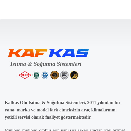
Kafkas Oto Isıtma & Soğutma Sistemleri, 2011 yılından bu
yana, marka ve model fark etmeksizin araç klimalarının
yetkili servisi olarak faaliyet göstermektedir.
Minibüs, midibüs, otobüslerin yanı sıra askeri araçlar, özel hizmet