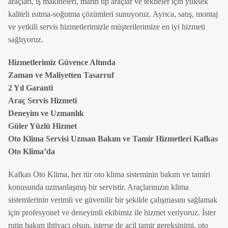
araçları, iş makineleri, marin tip araçlar ve tekneler için yüksek
kaliteli ısıtma-soğutma çözümleri sunuyoruz. Ayrıca, satış, montaj
ve yetkili servis hizmetlerimizle müşterilerimize en iyi hizmeti
sağlıyoruz.
Hizmetlerimiz Güvence Altında
Zaman ve Maliyetten Tasarruf
2 Yıl Garanti
Araç Servis Hizmeti
Deneyim ve Uzmanlık
Güler Yüzlü Hizmet
Oto Klima Servisi Uzman Bakım ve Tamir Hizmetleri Kafkas
Oto Klima’da
Kafkas Oto Klima, her tür oto klima sisteminin bakım ve tamiri
konusunda uzmanlaşmış bir servistir. Araçlarınızın klima
sistemlerinin verimli ve güvenilir bir şekilde çalışmasını sağlamak
için profesyonel ve deneyimli ekibimiz ile hizmet veriyoruz. İster
rutin bakım ihtiyacı olsun, isterse de acil tamir gereksinimi, oto