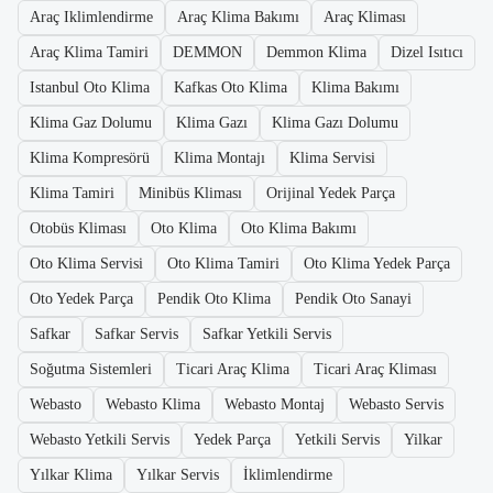
Araç Iklimlendirme
Araç Klima Bakımı
Araç Kliması
Araç Klima Tamiri
DEMMON
Demmon Klima
Dizel Isıtıcı
Istanbul Oto Klima
Kafkas Oto Klima
Klima Bakımı
Klima Gaz Dolumu
Klima Gazı
Klima Gazı Dolumu
Klima Kompresörü
Klima Montajı
Klima Servisi
Klima Tamiri
Minibüs Kliması
Orijinal Yedek Parça
Otobüs Kliması
Oto Klima
Oto Klima Bakımı
Oto Klima Servisi
Oto Klima Tamiri
Oto Klima Yedek Parça
Oto Yedek Parça
Pendik Oto Klima
Pendik Oto Sanayi
Safkar
Safkar Servis
Safkar Yetkili Servis
Soğutma Sistemleri
Ticari Araç Klima
Ticari Araç Kliması
Webasto
Webasto Klima
Webasto Montaj
Webasto Servis
Webasto Yetkili Servis
Yedek Parça
Yetkili Servis
Yilkar
Yılkar Klima
Yılkar Servis
İklimlendirme