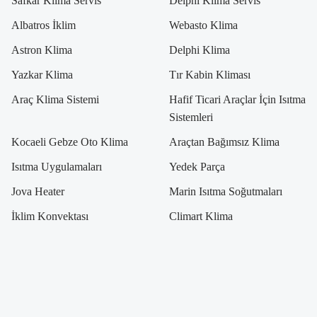
Safkar Klima Servis
Delphi Klima Servis
Albatros İklim
Webasto Klima
Astron Klima
Delphi Klima
Yazkar Klima
Tır Kabin Kliması
Araç Klima Sistemi
Hafif Ticari Araçlar İçin Isıtma
Sistemleri
Kocaeli Gebze Oto Klima
Araçtan Bağımsız Klima
Isıtma Uygulamaları
Yedek Parça
Jova Heater
Marin Isıtma Soğutmaları
İklim Konvektası
Climart Klima