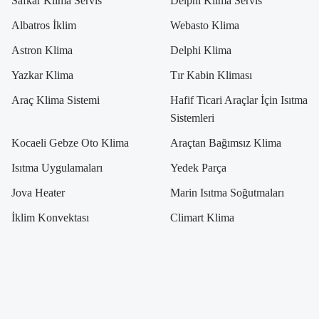
Safkar Klima Servis
Delphi Klima Servis
Albatros İklim
Webasto Klima
Astron Klima
Delphi Klima
Yazkar Klima
Tır Kabin Kliması
Araç Klima Sistemi
Hafif Ticari Araçlar İçin Isıtma
Sistemleri
Kocaeli Gebze Oto Klima
Araçtan Bağımsız Klima
Isıtma Uygulamaları
Yedek Parça
Jova Heater
Marin Isıtma Soğutmaları
İklim Konvektası
Climart Klima