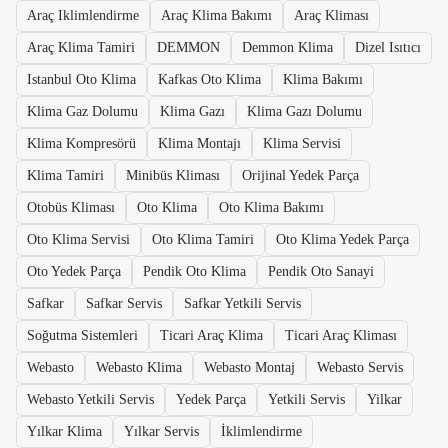
Araç Iklimlendirme
Araç Klima Bakımı
Araç Kliması
Araç Klima Tamiri
DEMMON
Demmon Klima
Dizel Isıtıcı
Istanbul Oto Klima
Kafkas Oto Klima
Klima Bakımı
Klima Gaz Dolumu
Klima Gazı
Klima Gazı Dolumu
Klima Kompresörü
Klima Montajı
Klima Servisi
Klima Tamiri
Minibüs Kliması
Orijinal Yedek Parça
Otobüs Kliması
Oto Klima
Oto Klima Bakımı
Oto Klima Servisi
Oto Klima Tamiri
Oto Klima Yedek Parça
Oto Yedek Parça
Pendik Oto Klima
Pendik Oto Sanayi
Safkar
Safkar Servis
Safkar Yetkili Servis
Soğutma Sistemleri
Ticari Araç Klima
Ticari Araç Kliması
Webasto
Webasto Klima
Webasto Montaj
Webasto Servis
Webasto Yetkili Servis
Yedek Parça
Yetkili Servis
Yilkar
Yılkar Klima
Yılkar Servis
İklimlendirme