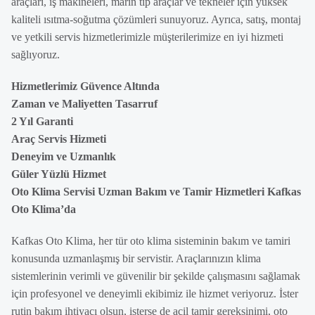
araçları, iş makineleri, marin tip araçlar ve tekneler için yüksek
kaliteli ısıtma-soğutma çözümleri sunuyoruz. Ayrıca, satış, montaj
ve yetkili servis hizmetlerimizle müşterilerimize en iyi hizmeti
sağlıyoruz.
Hizmetlerimiz Güvence Altında
Zaman ve Maliyetten Tasarruf
2 Yıl Garanti
Araç Servis Hizmeti
Deneyim ve Uzmanlık
Güler Yüzlü Hizmet
Oto Klima Servisi Uzman Bakım ve Tamir Hizmetleri Kafkas
Oto Klima’da
Kafkas Oto Klima, her tür oto klima sisteminin bakım ve tamiri
konusunda uzmanlaşmış bir servistir. Araçlarınızın klima
sistemlerinin verimli ve güvenilir bir şekilde çalışmasını sağlamak
için profesyonel ve deneyimli ekibimiz ile hizmet veriyoruz. İster
rutin bakım ihtiyacı olsun, isterse de acil tamir gereksinimi, oto