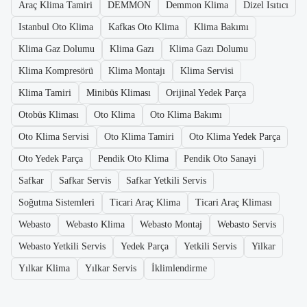
Araç Klima Tamiri
DEMMON
Demmon Klima
Dizel Isıtıcı
Istanbul Oto Klima
Kafkas Oto Klima
Klima Bakımı
Klima Gaz Dolumu
Klima Gazı
Klima Gazı Dolumu
Klima Kompresörü
Klima Montajı
Klima Servisi
Klima Tamiri
Minibüs Kliması
Orijinal Yedek Parça
Otobüs Kliması
Oto Klima
Oto Klima Bakımı
Oto Klima Servisi
Oto Klima Tamiri
Oto Klima Yedek Parça
Oto Yedek Parça
Pendik Oto Klima
Pendik Oto Sanayi
Safkar
Safkar Servis
Safkar Yetkili Servis
Soğutma Sistemleri
Ticari Araç Klima
Ticari Araç Kliması
Webasto
Webasto Klima
Webasto Montaj
Webasto Servis
Webasto Yetkili Servis
Yedek Parça
Yetkili Servis
Yilkar
Yılkar Klima
Yılkar Servis
İklimlendirme