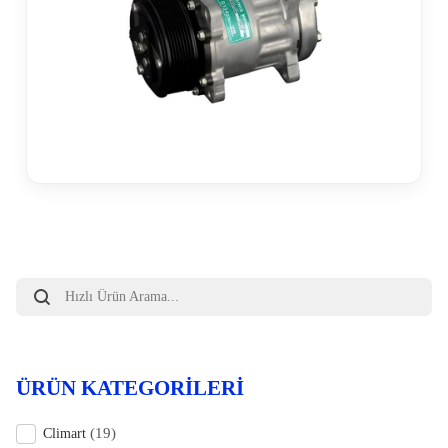
Products
search
ÜRÜN KATEGORILERI
(19)
Climart