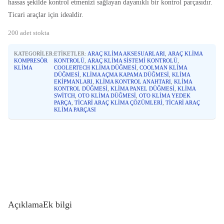
hassas şekilde kontrol etmenizi sağlayan dayanıklı bir kontrol parçasıdır.
Ticari araçlar için idealdir.
200 adet stokta
KATEGORILER:
ETIKETLER:
ARAÇ KLIMA AKSESUARLARI
,
ARAÇ KLIMA
KOMPRESÖR
KONTROLÜ
,
ARAÇ KLIMA SISTEMI KONTROLÜ
,
KLIMA
COOLERTECH KLIMA DÜĞMESI
,
COOLMAN KLIMA
DÜĞMESI
,
KLIMA AÇMA KAPAMA DÜĞMESI
,
KLIMA
EKIPMANLARI
,
KLIMA KONTROL ANAHTARI
,
KLIMA
KONTROL DÜĞMESI
,
KLIMA PANEL DÜĞMESI
,
KLIMA
SWITCH
,
OTO KLIMA DÜĞMESI
,
OTO KLIMA YEDEK
PARÇA
,
TICARI ARAÇ KLIMA ÇÖZÜMLERI
,
TICARI ARAÇ
KLIMA PARÇASI
Açıklama
Ek bilgi