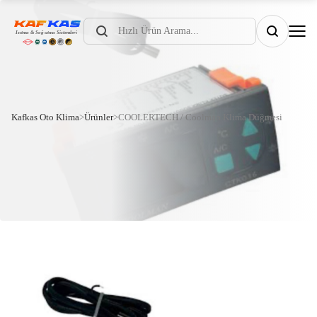
Products
search
Kafkas Oto Klima
>
Ürünler
>
COOLERTECH / Coolman Klima Düğmesi