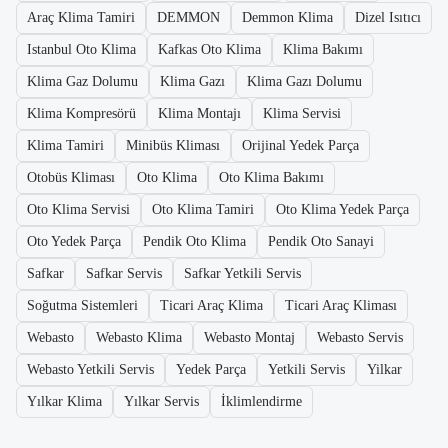
Araç Klima Tamiri
DEMMON
Demmon Klima
Dizel Isıtıcı
Istanbul Oto Klima
Kafkas Oto Klima
Klima Bakımı
Klima Gaz Dolumu
Klima Gazı
Klima Gazı Dolumu
Klima Kompresörü
Klima Montajı
Klima Servisi
Klima Tamiri
Minibüs Kliması
Orijinal Yedek Parça
Otobüs Kliması
Oto Klima
Oto Klima Bakımı
Oto Klima Servisi
Oto Klima Tamiri
Oto Klima Yedek Parça
Oto Yedek Parça
Pendik Oto Klima
Pendik Oto Sanayi
Safkar
Safkar Servis
Safkar Yetkili Servis
Soğutma Sistemleri
Ticari Araç Klima
Ticari Araç Kliması
Webasto
Webasto Klima
Webasto Montaj
Webasto Servis
Webasto Yetkili Servis
Yedek Parça
Yetkili Servis
Yilkar
Yılkar Klima
Yılkar Servis
İklimlendirme