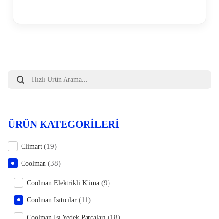
Products
search
ÜRÜN KATEGORILERI
(19)
Climart
(38)
Coolman
(9)
Coolman Elektrikli Klima
(11)
Coolman Isıtıcılar
(18)
Coolman Isı Yedek Parçaları