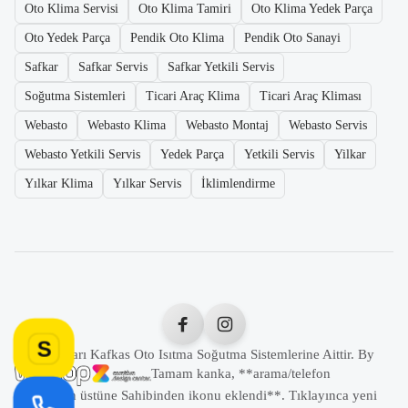
Oto Klima Servisi
Oto Klima Tamiri
Oto Klima Yedek Parça
Oto Yedek Parça
Pendik Oto Klima
Pendik Oto Sanayi
Safkar
Safkar Servis
Safkar Yetkili Servis
Soğutma Sistemleri
Ticari Araç Klima
Ticari Araç Kliması
Webasto
Webasto Klima
Webasto Montaj
Webasto Servis
Webasto Yetkili Servis
Yedek Parça
Yetkili Servis
Yilkar
Yılkar Klima
Yılkar Servis
İklimlendirme
S
Tüm Hakları Kafkas Oto Isıtma Soğutma Sistemlerine Aittir. By
Tamam kanka, **arama/telefon
butonunun üstüne Sahibinden ikonu eklendi**. Tıklayınca yeni