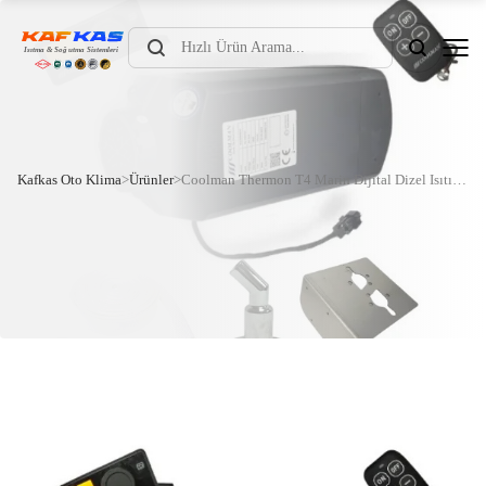
Products
search
Kafkas Oto Klima
>
Ürünler
>
Coolman Thermon T4 Marin Dijital Dizel Isıtıcı (5kW – 12/24V) – 12V / Standart Kumanda