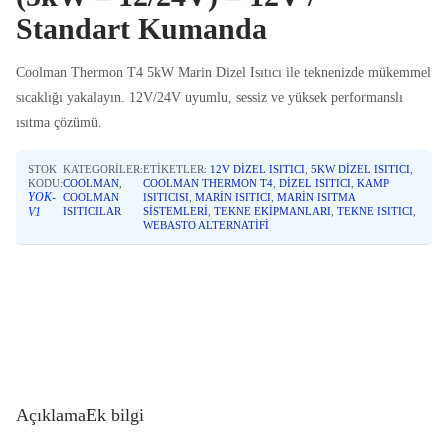
Standart Kumanda
Coolman Thermon T4 5kW Marin Dizel Isıtıcı ile teknenizde mükemmel
sıcaklığı yakalayın. 12V/24V uyumlu, sessiz ve yüksek performanslı
ısıtma çözümü.
STOK
KATEGORILER:
ETIKETLER:
12V DIZEL ISITICI
,
5KW DIZEL ISITICI
,
KODU:
COOLMAN
,
COOLMAN THERMON T4
,
DIZEL ISITICI
,
KAMP
YOK-
COOLMAN
ISITICISI
,
MARIN ISITICI
,
MARIN ISITMA
V1
ISITICILAR
SISTEMLERI
,
TEKNE EKIPMANLARI
,
TEKNE ISITICI
,
WEBASTO ALTERNATIFI
Açıklama
Ek bilgi