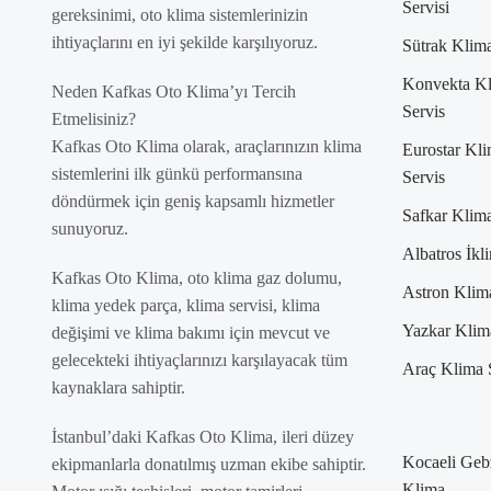
Servisi
gereksinimi, oto klima sistemlerinizin
ihtiyaçlarını en iyi şekilde karşılıyoruz.
Sütrak Klima
Konvekta K
Neden Kafkas Oto Klima’yı Tercih
Servis
Etmelisiniz?
Kafkas Oto Klima olarak, araçlarınızın klima
Eurostar Kl
sistemlerini ilk günkü performansına
Servis
döndürmek için geniş kapsamlı hizmetler
Safkar Klima
sunuyoruz.
Albatros İkl
Kafkas Oto Klima, oto klima gaz dolumu,
Astron Klim
klima yedek parça, klima servisi, klima
Yazkar Klim
değişimi ve klima bakımı için mevcut ve
gelecekteki ihtiyaçlarınızı karşılayacak tüm
Araç Klima 
kaynaklara sahiptir.
İstanbul’daki Kafkas Oto Klima, ileri düzey
Kocaeli Geb
ekipmanlarla donatılmış uzman ekibe sahiptir.
Klima