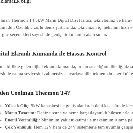
ıklama
Ek bilgi
lman Thermon T4 5kW Marin Dijital Dizel Isıtıcı, tekneleriniz ve karava
ümüdür. Özellikle zorlu deniz şartlarında, teknenizin iç mekanını hızlı ve
 güç seçenekleri sayesinde geniş bir kullanım alanı sunar.
jital Ekranlı Kumanda ile Hassas Kontrol
nle birlikte gelen dijital ekranlı kumanda, ortam sıcaklığını dilediğiniz
esinde ısıtma seviyesini zahmetsizce ayarlayabilir, teknenizin enerji tüke
den Coolman Thermon T4?
Yüksek Güç:
5kW kapasitesi ile geniş alanlarda dahi kısa sürede ideal
Marin Tasarım:
Deniz tuzuna ve neme karşı dayanıklı bileşenlerle 
Enerji Verimliliği:
Minimum yakıt tüketimi ile maksimum ısınma pe
Çok Yönlülük:
Hem 12V hem de 24V sistemlerle tam uyumlu çalışm