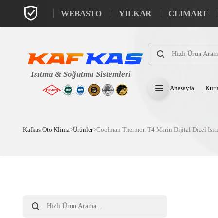
WEBASTO
YILKAR
CLIMART
Products
search
Anasayfa
Kuru
Kafkas Oto Klima
>
Ürünler
>
Coolman Thermon T4 Marin Dijital Dizel Isıt
Products
search