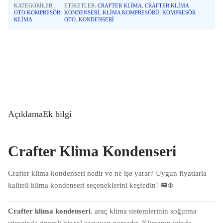
KATEGORILER:
ETIKETLER:
CRAFTER KLIMA
,
CRAFTER KLIMA
OTO KOMPRESÖR
KONDENSERI
,
KLIMA KOMPRESÖRÜ
,
KOMPRESÖR
KLIMA
OTO
,
KONDENSERI
Açıklama
Ek bilgi
Crafter Klima Kondenseri
Crafter klima kondenseri nedir ve ne işe yarar? Uygun fiyatlarla
kaliteli klima kondenseri seçeneklerini keşfedin! 🚐❄️
Crafter klima kondenseri
, araç klima sistemlerinin soğutma