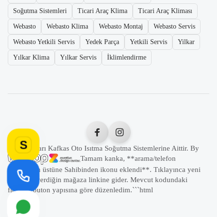
Soğutma Sistemleri
Ticari Araç Klima
Ticari Araç Kliması
Webasto
Webasto Klima
Webasto Montaj
Webasto Servis
Webasto Yetkili Servis
Yedek Parça
Yetkili Servis
Yilkar
Yılkar Klima
Yılkar Servis
İklimlendirme
S
Tüm Hakları Kafkas Oto Isıtma Soğutma Sistemlerine Aittir. By
Tamam kanka, **arama/telefon
butonunun üstüne Sahibinden ikonu eklendi**. Tıklayınca yeni
sekmede verdiğin mağaza linkine gider. Mevcut kodundaki
floating buton yapısına göre düzenledim.```html
```