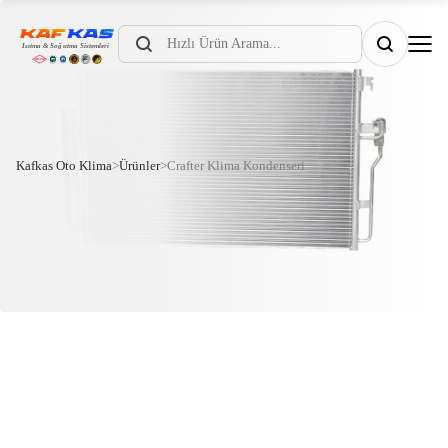
Products
search
Kafkas Oto Klima
>
Ürünler
>
Crafter Klima Kondenseri