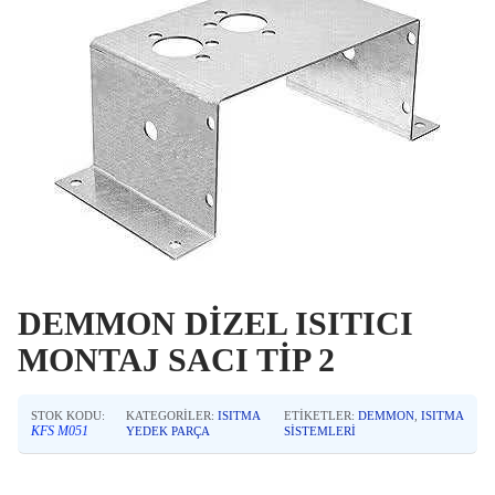
DEMMON DİZEL ISITICI
MONTAJ SACI TİP 2
STOK KODU:
KATEGORILER:
ISITMA
ETIKETLER:
DEMMON
,
ISITMA
KFS M051
YEDEK PARÇA
SISTEMLERI