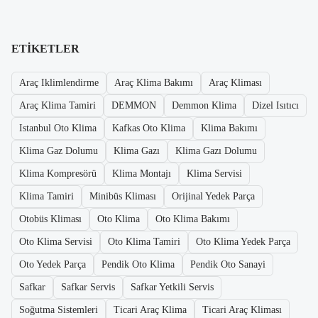
ETIKETLER
Araç Iklimlendirme
Araç Klima Bakımı
Araç Kliması
Araç Klima Tamiri
DEMMON
Demmon Klima
Dizel Isıtıcı
Istanbul Oto Klima
Kafkas Oto Klima
Klima Bakımı
Klima Gaz Dolumu
Klima Gazı
Klima Gazı Dolumu
Klima Kompresörü
Klima Montajı
Klima Servisi
Klima Tamiri
Minibüs Kliması
Orijinal Yedek Parça
Otobüs Kliması
Oto Klima
Oto Klima Bakımı
Oto Klima Servisi
Oto Klima Tamiri
Oto Klima Yedek Parça
Oto Yedek Parça
Pendik Oto Klima
Pendik Oto Sanayi
Safkar
Safkar Servis
Safkar Yetkili Servis
Soğutma Sistemleri
Ticari Araç Klima
Ticari Araç Kliması