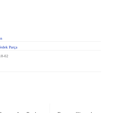
n
Yedek Parça
18-02