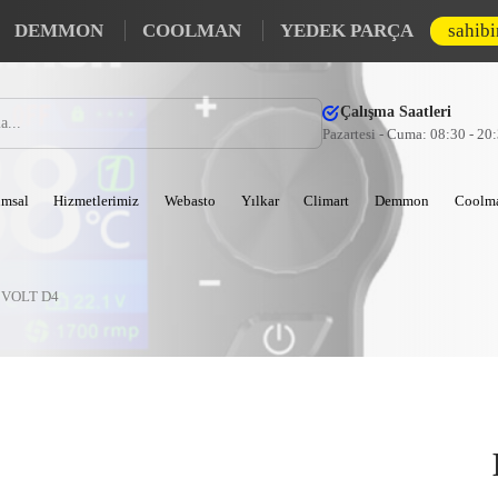
DEMMON
COOLMAN
YEDEK PARÇA
sahib
Çalışma Saatleri
Pazartesi - Cuma: 08:30 - 20
msal
Hizmetlerimiz
Webasto
Yılkar
Climart
Demmon
Coolm
 VOLT D4