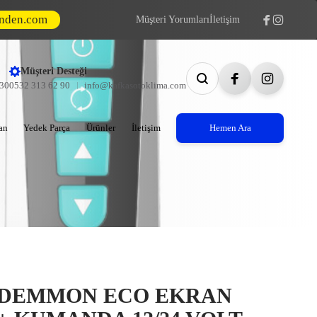
inden.com
Müşteri Yorumları
İletişim
Müşteri Desteği
:30
0532 313 62 90
info@kafkasotoklima.com
an
Yedek Parça
Ürünler
İletişim
Hemen Ara
DEMMON ECO EKRAN