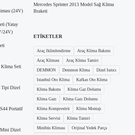
Mercedes Sprinter 2013 Model Sağ Klima
liması (24V)
Braketi
eti (Yatay
V/24V)
ETIKETLER
eti
Araç Iklimlendirme
Araç Klima Bakımı
Araç Kliması
Araç Klima Tamiri
 Klima Seti
DEMMON
Demmon Klima
Dizel Isıtıcı
Istanbul Oto Klima
Kafkas Oto Klima
Tipi Dizel
Klima Bakımı
Klima Gaz Dolumu
Klima Gazı
Klima Gazı Dolumu
S44 Portatif
Klima Kompresörü
Klima Montajı
Klima Servisi
Klima Tamiri
Minibüs Kliması
Orijinal Yedek Parça
Mini Dizel