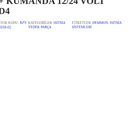
+ KUMANDA 12/24 VOLT
D4
KFS
STOK KODU:
KATEGORILER:
ISITMA
ETIKETLER:
DEMMON
,
ISITMA
E018-02
YEDEK PARÇA
SISTEMLERI