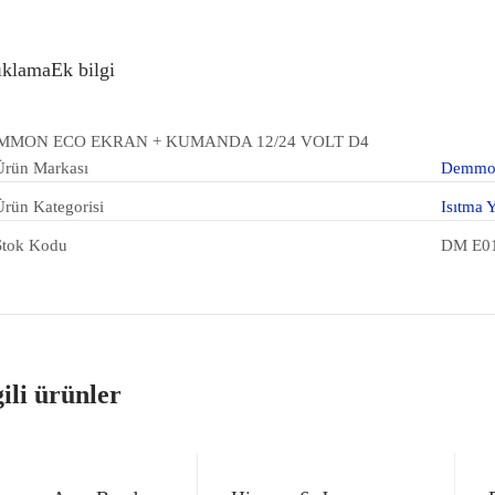
ıklama
Ek bilgi
MMON ECO EKRAN + KUMANDA 12/24 VOLT D4
Ürün Markası
Demmo
Ürün Kategorisi
Isıtma 
Stok Kodu
DM E0
gili ürünler