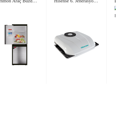
Demmon Araç Buzdolabı DS130
Hisense 6. Jenerasyon 24V T600 Araç Kliması