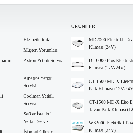
ÜRÜNLER
Hizmetlerimiz
MD2000 Elektrikli Tav
Kliması (24V)
Müşteri Yorumları
Onarım
Astron Yetkili Servis
D-10000 Plus Elektrikl
Kliması (12V-24V)
Albatros Yetkili
CT-1500 MD-X Elektri
Servisi
Park Kliması (12V-24V
li
Coolman Yetkili
CT-1500 MD-X Eko Ele
Servisi
Tavan Park Kliması (
i
Safkar İstanbul
Yetkili Servisi
WS2000 Elektrikli Tav
Kliması (24V)
li
İstanbul Climart