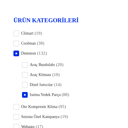
ÜRÜN KATEGORILERI
(19)
Climart
(38)
Coolman
(132)
Demmon
(20)
Araç Buzdolabı
(10)
Araç Kliması
(14)
Dizel Isıtıcılar
(88)
Isıtma Yedek Parça
(95)
Oto Kompresör Klima
(19)
Sezona Özel Kampanya
(17)
Webasto