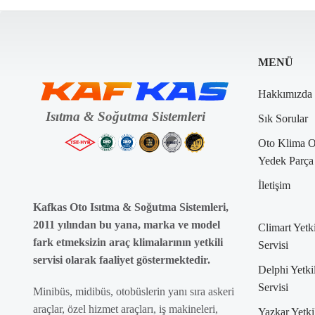
MENÜ
Hakkımızda
Sık Sorular
Oto Klima 
Yedek Parça
İletişim
Kafkas Oto Isıtma & Soğutma Sistemleri,
2011 yılından bu yana, marka ve model
Climart Yetki
fark etmeksizin araç klimalarının yetkili
Servisi
servisi olarak faaliyet göstermektedir.
Delphi Yetkil
Servisi
Minibüs, midibüs, otobüslerin yanı sıra askeri
araçlar, özel hizmet araçları, iş makineleri,
Yazkar Yetki