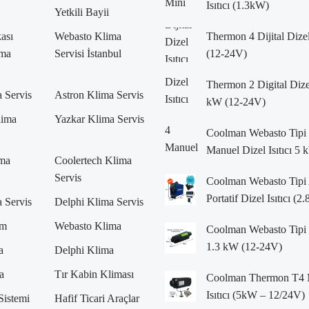
Isıtıcı (1.3kW)
Yetkili Bayii
ası
Webasto Klima
Thermon 4 Dijital Dizel
ima
Servisi İstanbul
(12-24V)
Thermon 2 Digital Dizel 
 Servis
Astron Klima Servis
kW (12-24V)
lima
Yazkar Klima Servis
Coolman Webasto Tipi
Manuel Dizel Isıtıcı 5
ima
Coolertech Klima
Servis
Coolman Webasto Tipi
Portatif Dizel Isıtıcı (
 Servis
Delphi Klima Servis
im
Webasto Klima
Coolman Webasto Tipi D
1.3 kW (12-24V)
a
Delphi Klima
a
Tır Kabin Kliması
Coolman Thermon T4 M
Isıtıcı (5kW – 12/24V)
Sistemi
Hafif Ticari Araçlar