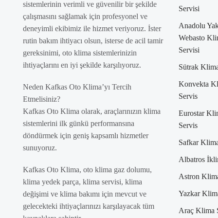
sistemlerinin verimli ve güvenilir bir şekilde
Servisi
çalışmasını sağlamak için profesyonel ve
Anadolu Yak
deneyimli ekibimiz ile hizmet veriyoruz. İster
Webasto Kl
rutin bakım ihtiyacı olsun, isterse de acil tamir
Servisi
gereksinimi, oto klima sistemlerinizin
ihtiyaçlarını en iyi şekilde karşılıyoruz.
Sütrak Klima
Konvekta K
Neden Kafkas Oto Klima’yı Tercih
Servis
Etmelisiniz?
Kafkas Oto Klima olarak, araçlarınızın klima
Eurostar Kl
sistemlerini ilk günkü performansına
Servis
döndürmek için geniş kapsamlı hizmetler
Safkar Klima
sunuyoruz.
Albatros İkl
Kafkas Oto Klima, oto klima gaz dolumu,
Astron Klim
klima yedek parça, klima servisi, klima
Yazkar Klim
değişimi ve klima bakımı için mevcut ve
gelecekteki ihtiyaçlarınızı karşılayacak tüm
Araç Klima 