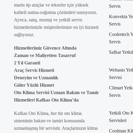
marin tip araçlar ve tekneler için yüksek
Servis
kaliteli ısıtma-soğutma çözümleri sunuyoruz.
Konvekta Yet
Ayrıca, satış, montaj ve yetkili servis
Servis
hizmetlerimizle müşterilerimize en iyi hizmeti
Coolertech Y
sağlıyoruz.
Servis
Hizmetlerimiz Güvence Altında
Safkar Yetkil
Zaman ve Maliyetten Tasarruf
2 Yıl Garanti
Webasto Yetk
Araç Servis Hizmeti
Servisi
Deneyim ve Uzmanlık
Güler Yüzlü Hizmet
Climart Yetki
Oto Klima Servisi Uzman Bakım ve Tamir
Servis
Hizmetleri Kafkas Oto Klima’da
Yetkili Oto 
Kafkas Oto Klima, her tür oto klima
Servisleri
sisteminin bakım ve tamiri konusunda
uzmanlaşmış bir servistir. Araçlarınızın klima
Coolman Kl