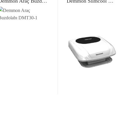
Demmon Araç Buzdolabı DMT30
Demmon Slimcool Mini 12V Araç Klimasi