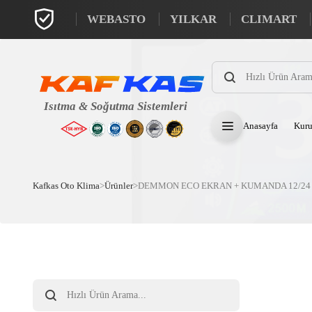
WEBASTO
YILKAR
CLIMART
Products
search
Anasayfa
Kuru
Kafkas Oto Klima
>
Ürünler
>
DEMMON ECO EKRAN + KUMANDA 12/24
Products
search