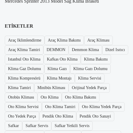
Mercedes Sprinter 2013 Model Sağ Klima Braketi
ETIKETLER
Araç Iklimlendirme
Araç Klima Bakımı
Araç Kliması
Araç Klima Tamiri
DEMMON
Demmon Klima
Dizel Isıtıcı
Istanbul Oto Klima
Kafkas Oto Klima
Klima Bakımı
Klima Gaz Dolumu
Klima Gazı
Klima Gazı Dolumu
Klima Kompresörü
Klima Montajı
Klima Servisi
Klima Tamiri
Minibüs Kliması
Orijinal Yedek Parça
Otobüs Kliması
Oto Klima
Oto Klima Bakımı
Oto Klima Servisi
Oto Klima Tamiri
Oto Klima Yedek Parça
Oto Yedek Parça
Pendik Oto Klima
Pendik Oto Sanayi
Safkar
Safkar Servis
Safkar Yetkili Servis