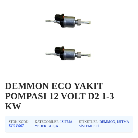
DEMMON ECO YAKIT
POMPASI 12 VOLT D2 1-3
KW
STOK KODU:
KATEGORILER:
ISITMA
ETIKETLER:
DEMMON
,
ISITMA
KFS E007
YEDEK PARÇA
SISTEMLERI