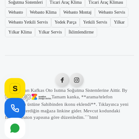
Soğutma Sistemleri
Ticari Araç Klima
Ticari Araç Kliması
Webasto
Webasto Klima
Webasto Montaj
Webasto Servis
Webasto Yetkili Servis
Yedek Parça
Yetkili Servis
Yilkar
Yılkar Klima
Yılkar Servis
İklimlendirme
S
Tüm Hakları Kafkas Oto Isıtma Soğutma Sistemlerine Aittir. By
Tamam kanka, **arama/telefon
butonunun üstüne Sahibinden ikonu eklendi**. Tıklayınca yeni
sekmede verdiğin mağaza linkine gider. Mevcut kodundaki
floating buton yapısına göre düzenledim.```html
```