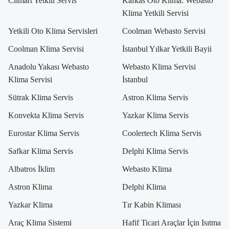
Climart Yetkili Servis
Kafkas Oto Klima: Webasto
Klima Yetkili Servisi
Yetkili Oto Klima Servisleri
Coolman Webasto Servisi
Coolman Klima Servisi
İstanbul Yılkar Yetkili Bayii
Anadolu Yakası Webasto
Webasto Klima Servisi
Klima Servisi
İstanbul
Sütrak Klima Servis
Astron Klima Servis
Konvekta Klima Servis
Yazkar Klima Servis
Eurostar Klima Servis
Coolertech Klima Servis
Safkar Klima Servis
Delphi Klima Servis
Albatros İklim
Webasto Klima
Astron Klima
Delphi Klima
Yazkar Klima
Tır Kabin Kliması
Araç Klima Sistemi
Hafif Ticari Araçlar İçin Isıtma