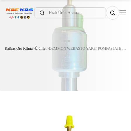
Products
search
Kafkas Oto Klima
>
Ürünler
>
DEMMON WEBASTO YAKIT POMPASI ATE 2000 24V 65ML