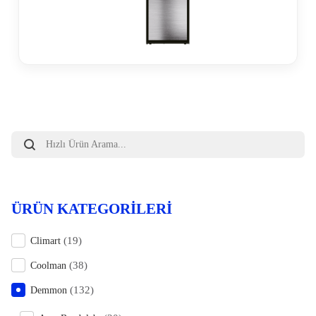
Products
search
ÜRÜN KATEGORILERI
(19)
Climart
(38)
Coolman
(132)
Demmon