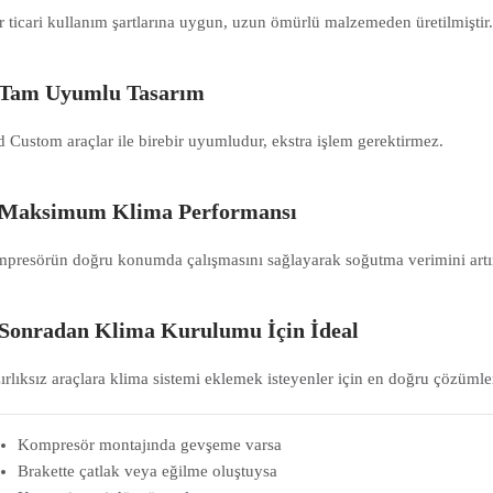
r ticari kullanım şartlarına uygun, uzun ömürlü malzemeden üretilmiştir
Tam Uyumlu Tasarım
d Custom araçlar ile birebir uyumludur, ekstra işlem gerektirmez.
Maksimum Klima Performansı
presörün doğru konumda çalışmasını sağlayarak soğutma verimini artır
Sonradan Klima Kurulumu İçin İdeal
ırlıksız araçlara klima sistemi eklemek isteyenler için en doğru çözümler
Kompresör montajında gevşeme varsa
Brakette çatlak veya eğilme oluştuysa