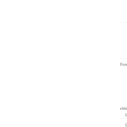
For
eld