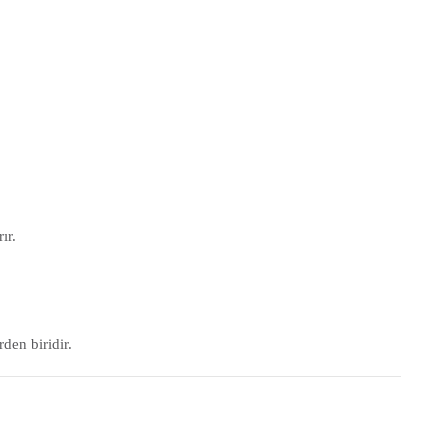
.
ır.
den biridir.