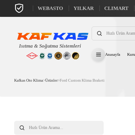
WEBASTO
YILKAR
CLIMART
Products
search
Anasayfa
Kuru
Kafkas Oto Klima
>
Ürünler
>
Ford Custom Klima Braketi
Products
search