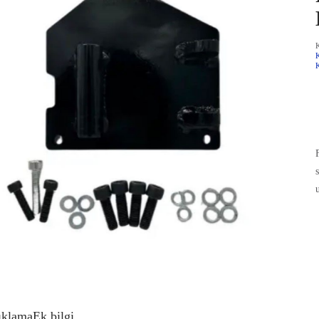
s
ıklama
Ek bilgi