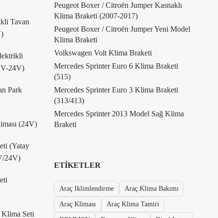
Peugeot Boxer / Citroën Jumper Kasnaklı
Klima Braketi (2007-2017)
kli Tavan
Peugeot Boxer / Citroën Jumper Yeni Model
)
Klima Braketi
Volkswagen Volt Klima Braketi
ktrikli
Mercedes Sprinter Euro 6 Klima Braketi
12V-24V)
(515)
an Park
Mercedes Sprinter Euro 3 Klima Braketi
(313/413)
Mercedes Sprinter 2013 Model Sağ Klima
liması (24V)
Braketi
eti (Yatay
V/24V)
ETIKETLER
eti
Araç Iklimlendirme
Araç Klima Bakımı
Araç Kliması
Araç Klima Tamiri
 Klima Seti