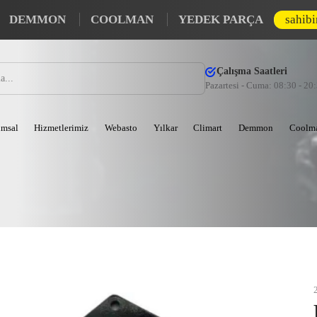
DEMMON
COOLMAN
YEDEK PARÇA
sahib
Çalışma Saatleri
Pazartesi - Cuma: 08:30 - 20
msal
Hizmetlerimiz
Webasto
Yılkar
Climart
Demmon
Coolm