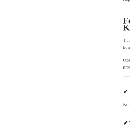
F
K
Tic
kom
Öze
pro
✔ 
Kom
✔ 