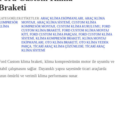
Braketi
KATEGORILER:
ETIKETLER:
ARAÇ KLIMA EKIPMANLARI
,
ARAÇ KLIMA
KOMPRESÖR
MONTAJI
,
ARAÇ KLIMA SISTEMI
,
CUSTOM KLIMA
KLIMA
KOMPRESÖR MONTAJI
,
CUSTOM KLIMA KURULUMU
,
FORD
CUSTOM KLIMA BRAKETI
,
FORD CUSTOM KLIMA MONTAJ
KITI
,
FORD CUSTOM KLIMA PARÇASI
,
FORD CUSTOM KLIMA
SISTEMI
,
KLIMA KOMPRESÖR BRAKETI
,
KLIMA MONTAJ
EKIPMANLARI
,
OTO KLIMA BRAKETI
,
OTO KLIMA YEDEK
PARÇA
,
TICARI ARAÇ KLIMA ÇÖZÜMLERI
,
TICARI ARAÇ
KLIMA SISTEMI
Ford Custom klima braketi, klima kompresörünün motor ile uyumlu ve
tabil çalışmasını sağlar. Dayanıklı yapısı sayesinde ticari araçlarda
uzun ömürlü ve verimli klima performansı sunar.