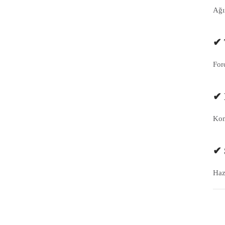
Ağı
✔ 
For
✔ 
Kom
✔ 
Haz