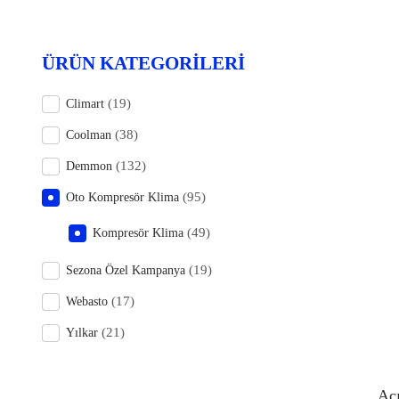
ÜRÜN KATEGORILERI
(19)
Climart
(38)
Coolman
(132)
Demmon
(95)
Oto Kompresör Klima
(49)
Kompresör Klima
(19)
Sezona Özel Kampanya
(17)
Webasto
(21)
Yılkar
Aç