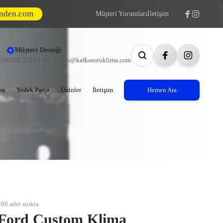
inden.com
Müşteri Yorumları
İletişim
Müşteri Desteği
:30
0532 313 62 90
info@kafkasotoklima.com
an
Yedek Parça
Ürünler
İletişim
Hemen Ara
200 adet stokta
Ford Custom Klima