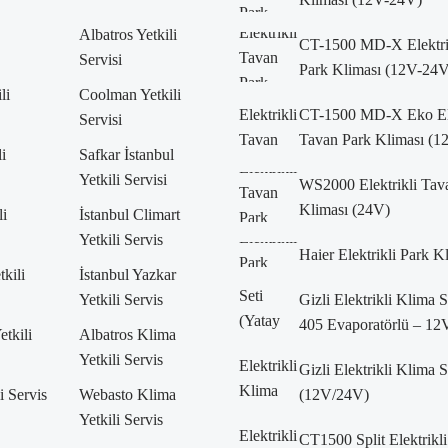
Albatros Yetkili
CT-1500 MD-X Elektri
Servisi
Park Kliması (12V-24V
li
Coolman Yetkili
CT-1500 MD-X Eko Ele
Servisi
Tavan Park Kliması (
i
Safkar İstanbul
Yetkili Servisi
WS2000 Elektrikli Tav
Kliması (24V)
li
İstanbul Climart
Yetkili Servis
Haier Elektrikli Park K
kili
İstanbul Yazkar
Yetkili Servis
Gizli Elektrikli Klima S
405 Evaporatörlü – 12
etkili
Albatros Klima
Yetkili Servis
Gizli Elektrikli Klima S
i Servis
Webasto Klima
(12V/24V)
Yetkili Servis
CT1500 Split Elektrikli