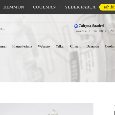
DEMMON
COOLMAN
YEDEK PARÇA
sahib
Çalışma Saatleri
Pazartesi - Cuma: 08:30 - 20
msal
Hizmetlerimiz
Webasto
Yılkar
Climart
Demmon
Coolm