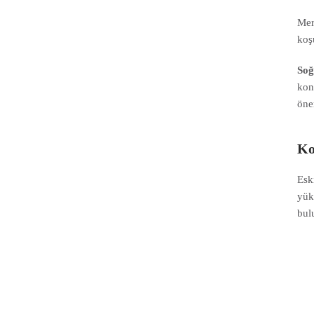
Mer
koş
Soğ
kon
öne
Ko
Esk
yük
bul