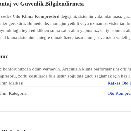
ntaj ve Güvenlik Bilgilendirmesi
cedes Vito Klima Kompresörü
değişimi, sistemin vakumlanması, gaz 
emler gerektirir. Bu nedenle, montajın yetkili veya uzman servisler taraf
 uyumluluğu teyit edildikten sonra satın alım yapmanız, en iyi sonucu 
jinal klima sistemine entegre olmak üzere tasarlanmıştır ve uzun vadeli gü
nuç
ç konforunuzdan ödün vermeyin. Aracınızın klima performansını orijina
presörü, zorlu koşullarda bile üstün soğutma gücü sağlamak için hazır
Ürün Markası
Kafkas Oto 
Ürün Kategorisi
Oto Kompre