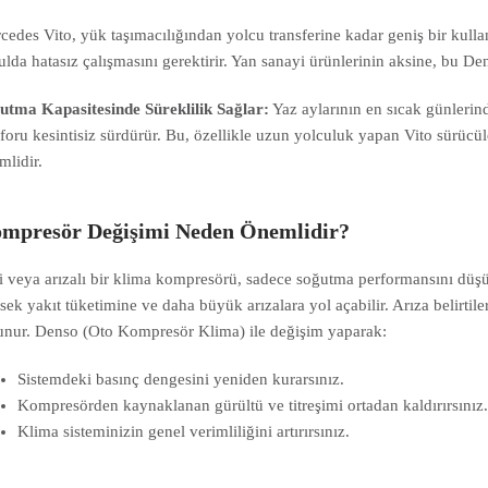
cedes Vito, yük taşımacılığından yolcu transferine kadar geniş bir kullan
ulda hatasız çalışmasını gerektirir. Yan sanayi ürünlerinin aksine, bu D
utma Kapasitesinde Süreklilik Sağlar:
Yaz aylarının en sıcak günlerinde
foru kesintisiz sürdürür. Bu, özellikle uzun yolculuk yapan Vito sürücül
mlidir.
mpresör Değişimi Neden Önemlidir?
i veya arızalı bir klima kompresörü, sadece soğutma performansını dü
sek yakıt tüketimine ve daha büyük arızalara yol açabilir. Arıza belirti
unur. Denso (Oto Kompresör Klima) ile değişim yaparak:
Sistemdeki basınç dengesini yeniden kurarsınız.
Kompresörden kaynaklanan gürültü ve titreşimi ortadan kaldırırsınız
Klima sisteminizin genel verimliliğini artırırsınız.