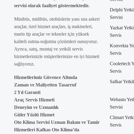
servisi olarak faaliyet göstermektedir.
Delphi Yetkil
Servisi
Minibüs, midibüs, otobüslerin yanı sıra askeri
araçlar, özel hizmet araçları, iş makineleri,
Yazkar Yetki
marin tip araçlar ve tekneler için yüksek
Servis
kaliteli ısıtma-soğutma çözümleri sunuyoruz.
Konvekta Yet
Ayrıca, satış, montaj ve yetkili servis
Servis
hizmetlerimizle müşterilerimize en iyi hizmeti
Coolertech Y
sağlıyoruz.
Servis
Hizmetlerimiz Güvence Altında
Safkar Yetkil
Zaman ve Maliyetten Tasarruf
2 Yıl Garanti
Webasto Yetk
Araç Servis Hizmeti
Servisi
Deneyim ve Uzmanlık
Güler Yüzlü Hizmet
Climart Yetki
Oto Klima Servisi Uzman Bakım ve Tamir
Servis
Hizmetleri Kafkas Oto Klima’da