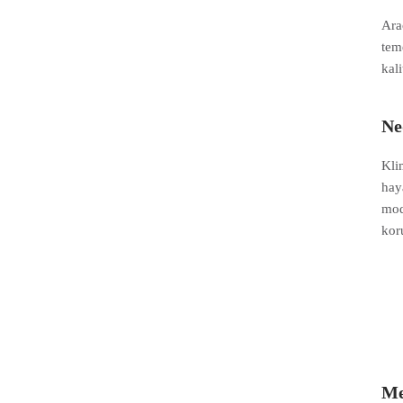
Ara
tem
kali
Ne
Kli
hay
mod
kor
Me