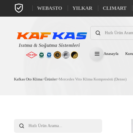
WEBASTO
YILKAR
CLIMART
Products
search
Anasayfa
Kuru
Kafkas Oto Klima
>
Ürünler
>
Mercedes Vito Klima Kompresörü (Denso)
Products
search