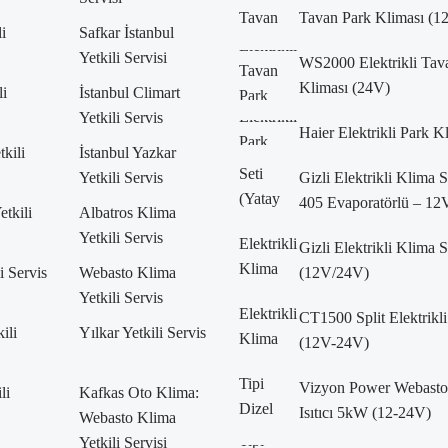
Tavan Park Kliması (
i
Safkar İstanbul
Yetkili Servisi
WS2000 Elektrikli Tav
Kliması (24V)
li
İstanbul Climart
Yetkili Servis
Haier Elektrikli Park K
kili
İstanbul Yazkar
Yetkili Servis
Gizli Elektrikli Klima S
405 Evaporatörlü – 12
etkili
Albatros Klima
Yetkili Servis
Gizli Elektrikli Klima S
i Servis
Webasto Klima
(12V/24V)
Yetkili Servis
CT1500 Split Elektrikli
ili
Yılkar Yetkili Servis
(12V-24V)
Vizyon Power Webasto 
li
Kafkas Oto Klima:
Isıtıcı 5kW (12-24V)
Webasto Klima
Yetkili Servisi