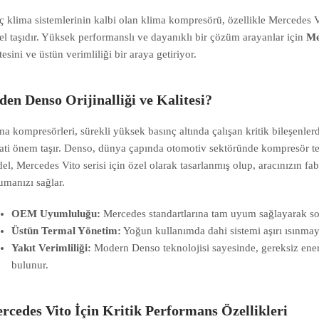
ç klima sistemlerinin kalbi olan klima kompresörü, özellikle Mercedes V
el taşıdır. Yüksek performanslı ve dayanıklı bir çözüm arayanlar için
Me
tesini ve üstün verimliliği bir araya getiriyor.
den Denso Orijinalliği ve Kalitesi?
ma kompresörleri, sürekli yüksek basınç altında çalışan kritik bileşenler
ati önem taşır. Denso, dünya çapında otomotiv sektöründe kompresör tekn
el, Mercedes Vito serisi için özel olarak tasarlanmış olup, aracınızın fa
umanızı sağlar.
OEM Uyumluluğu:
Mercedes standartlarına tam uyum sağlayarak sor
Üstün Termal Yönetim:
Yoğun kullanımda dahi sistemi aşırı ısınmay
Yakıt Verimliliği:
Modern Denso teknolojisi sayesinde, gereksiz ener
bulunur.
rcedes Vito İçin Kritik Performans Özellikleri