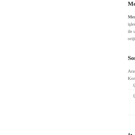
Mo
Mer
işl
ile
ori
So
Ara
Kom