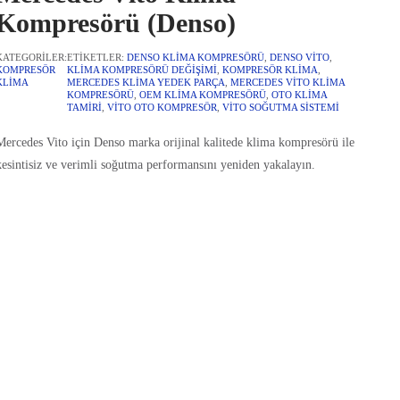
Kompresörü (Denso)
KATEGORILER:
ETIKETLER:
DENSO KLIMA KOMPRESÖRÜ
,
DENSO VITO
,
KOMPRESÖR
KLIMA KOMPRESÖRÜ DEĞIŞIMI
,
KOMPRESÖR KLIMA
,
KLIMA
MERCEDES KLIMA YEDEK PARÇA
,
MERCEDES VITO KLIMA
KOMPRESÖRÜ
,
OEM KLIMA KOMPRESÖRÜ
,
OTO KLIMA
TAMIRI
,
VITO OTO KOMPRESÖR
,
VITO SOĞUTMA SISTEMI
Mercedes Vito için Denso marka orijinal kalitede klima kompresörü ile
kesintisiz ve verimli soğutma performansını yeniden yakalayın.