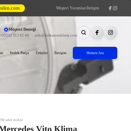
inden.com
Müşteri Yorumları
İletişim
Müşteri Desteği
:30
0532 313 62 90
info@kafkasotoklima.com
an
Yedek Parça
Ürünler
İletişim
Hemen Ara
200 adet stokta
Mercedes Vito Klima