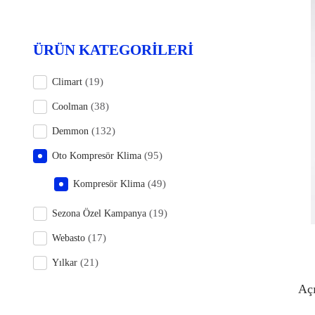
ÜRÜN KATEGORILERI
(19)
Climart
(38)
Coolman
(132)
Demmon
(95)
Oto Kompresör Klima
(49)
Kompresör Klima
(19)
Sezona Özel Kampanya
(17)
Webasto
(21)
Yılkar
Aç