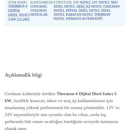
STOK KODU:
KATEGORILER:
ETIKETLER:
12V ISITICI
,
24V ISITICI
,
5KW
THERMON 4
COOLMAN
,
DIZEL ISITICI
,
ARAÇ IÇI ISITICI
,
COOLMAN
DIJITAL
COOLMAN
ISITICI
,
DIJITAL DIZEL ISITICI
,
DIZEL
ISITICILAR
ISITICI
,
KARAVAN ISITICI
,
THERMON
DIZEL ISITICI
ISITICI
,
WEBASTO ALTERNATIFI
5 KW (12-24V)
Açıklama
Ek bilgi
Coolman kalitesiyle üretilen
Thermon 4 Dijital Dizel Isıtıcı 5
kW
, özellikle karavan, tekne ve araç içi kullanımlarınız için
tasarlanmış yüksek performanslı bir ısınma çözümüdür. 12V ve
24V seçenekleriyle tam uyumlu olan bu cihaz, zorlu kış
şartlarında bile ortam sıcaklığını istediğiniz seviyede tutmanıza
olanak tanır.