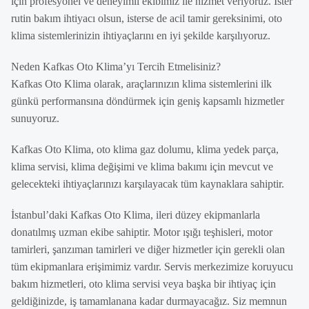
için profesyonel ve deneyimli ekibimiz ile hizmet veriyoruz. İster
rutin bakım ihtiyacı olsun, isterse de acil tamir gereksinimi, oto
klima sistemlerinizin ihtiyaçlarını en iyi şekilde karşılıyoruz.
Neden Kafkas Oto Klima’yı Tercih Etmelisiniz?
Kafkas Oto Klima olarak, araçlarınızın klima sistemlerini ilk
günkü performansına döndürmek için geniş kapsamlı hizmetler
sunuyoruz.
Kafkas Oto Klima, oto klima gaz dolumu, klima yedek parça,
klima servisi, klima değişimi ve klima bakımı için mevcut ve
gelecekteki ihtiyaçlarınızı karşılayacak tüm kaynaklara sahiptir.
İstanbul’daki Kafkas Oto Klima, ileri düzey ekipmanlarla
donatılmış uzman ekibe sahiptir. Motor ışığı teşhisleri, motor
tamirleri, şanzıman tamirleri ve diğer hizmetler için gerekli olan
tüm ekipmanlara erişimimiz vardır. Servis merkezimize koruyucu
bakım hizmetleri, oto klima servisi veya başka bir ihtiyaç için
geldiğinizde, iş tamamlanana kadar durmayacağız. Siz memnun