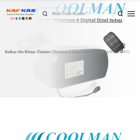
Products
search
Kafkas Oto Klima
>
Ürünler
>
Thermon 4 Dijital Dizel Isıtıcı 5 kW (12-24V)