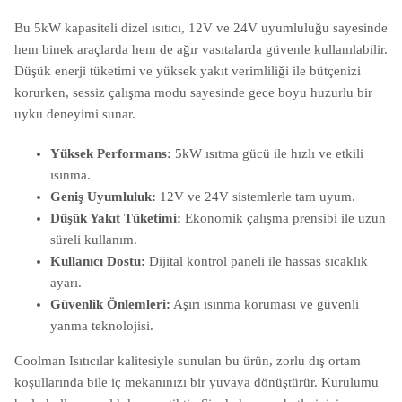
Bu 5kW kapasiteli dizel ısıtıcı, 12V ve 24V uyumluluğu sayesinde
hem binek araçlarda hem de ağır vasıtalarda güvenle kullanılabilir.
Düşük enerji tüketimi ve yüksek yakıt verimliliği ile bütçenizi
korurken, sessiz çalışma modu sayesinde gece boyu huzurlu bir
uyku deneyimi sunar.
Yüksek Performans:
5kW ısıtma gücü ile hızlı ve etkili
ısınma.
Geniş Uyumluluk:
12V ve 24V sistemlerle tam uyum.
Düşük Yakıt Tüketimi:
Ekonomik çalışma prensibi ile uzun
süreli kullanım.
Kullanıcı Dostu:
Dijital kontrol paneli ile hassas sıcaklık
ayarı.
Güvenlik Önlemleri:
Aşırı ısınma koruması ve güvenli
yanma teknolojisi.
Coolman Isıtıcılar kalitesiyle sunulan bu ürün, zorlu dış ortam
koşullarında bile iç mekanınızı bir yuvaya dönüştürür. Kurulumu