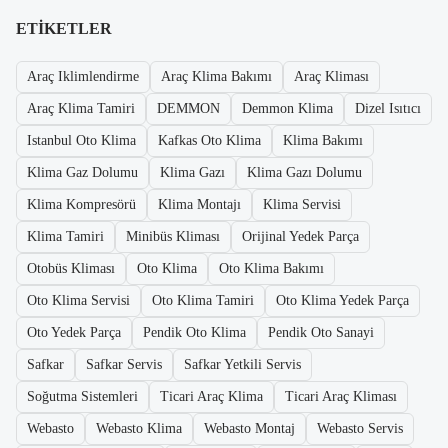
ETIKETLER
Araç Iklimlendirme
Araç Klima Bakımı
Araç Kliması
Araç Klima Tamiri
DEMMON
Demmon Klima
Dizel Isıtıcı
Istanbul Oto Klima
Kafkas Oto Klima
Klima Bakımı
Klima Gaz Dolumu
Klima Gazı
Klima Gazı Dolumu
Klima Kompresörü
Klima Montajı
Klima Servisi
Klima Tamiri
Minibüs Kliması
Orijinal Yedek Parça
Otobüs Kliması
Oto Klima
Oto Klima Bakımı
Oto Klima Servisi
Oto Klima Tamiri
Oto Klima Yedek Parça
Oto Yedek Parça
Pendik Oto Klima
Pendik Oto Sanayi
Safkar
Safkar Servis
Safkar Yetkili Servis
Soğutma Sistemleri
Ticari Araç Klima
Ticari Araç Kliması
Webasto
Webasto Klima
Webasto Montaj
Webasto Servis