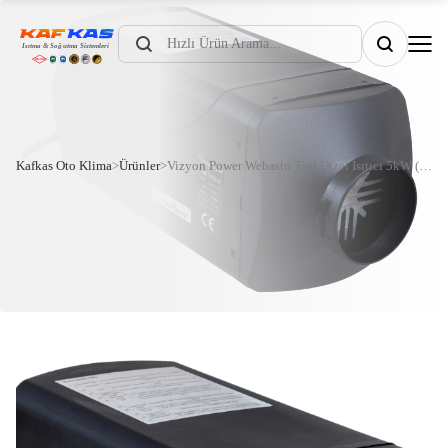
Products
search
Kafkas Oto Klima
>
Ürünler
>
Vizyon Power Webasto Tipi Dizel Isıtıcı 5kW (12-24V)