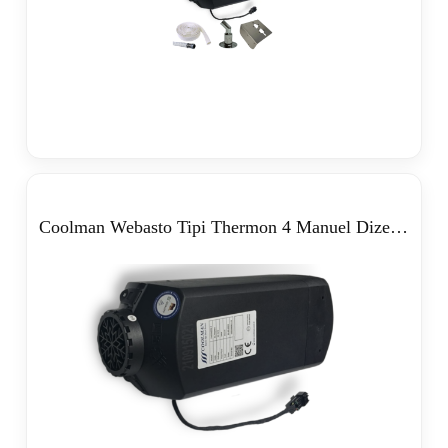
Coolman Webasto Tipi Thermon 4 Manuel Dizel Isıtıcı 5 kW (12-24V)