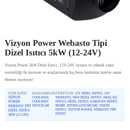
Vizyon Power Webasto Tipi
Dizel Isıtıcı 5kW (12-24V)
Vizyon Power 5kW Dizel Isıtıcı, 12V-24V uyumu ve yüksek yakıt
verimliliği ile karavan ve araçlarınızda kış boyu kesintisiz konfor sunar.
Hemen inceleyin!
STOK KODU:
KATEGORILER:
ETIKETLER:
12V DIZEL ISITICI
,
24V
VIZYON
COOLMAN
,
WEBASTO
,
5KW DIZEL ISITICI
,
ARAÇ IÇI
POWER
COOLMAN
ISITICI
,
DIZEL ISITICI
,
KARAVAN ISITICI
,
ISITICILAR
MOBIL ISITMA ÇÖZÜMLERI
,
TEKNE
WEBASTO TIPI
ISITICI
,
VIZYON POWER
,
WEBASTO TIPI
DIZEL ISITICI
ISITICI
5KW (12-24V)