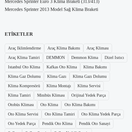
Mercedes Sprinter Euro 3 Klima Braketi (313/413)
Mercedes Sprinter 2013 Model Sağ Klima Braketi
ETIKETLER
Araç Iklimlendirme
Araç Klima Bakımı
Araç Kliması
Araç Klima Tamiri
DEMMON
Demmon Klima
Dizel Isıtıcı
Istanbul Oto Klima
Kafkas Oto Klima
Klima Bakımı
Klima Gaz Dolumu
Klima Gazı
Klima Gazı Dolumu
Klima Kompresörü
Klima Montajı
Klima Servisi
Klima Tamiri
Minibüs Kliması
Orijinal Yedek Parça
Otobüs Kliması
Oto Klima
Oto Klima Bakımı
Oto Klima Servisi
Oto Klima Tamiri
Oto Klima Yedek Parça
Oto Yedek Parça
Pendik Oto Klima
Pendik Oto Sanayi