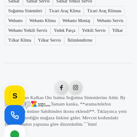
Safkar
Safkar Servis
Safkar Yetkili Servis
Soğutma Sistemleri
Ticari Araç Klima
Ticari Araç Kliması
Webasto
Webasto Klima
Webasto Montaj
Webasto Servis
Webasto Yetkili Servis
Yedek Parça
Yetkili Servis
Yilkar
Yılkar Klima
Yılkar Servis
İklimlendirme
S
Tüm Hakları Kafkas Oto Isıtma Soğutma Sistemlerine Aittir. By
Tamam kanka, **arama/telefon
butonunun üstüne Sahibinden ikonu eklendi**. Tıklayınca yeni
sekmede verdiğin mağaza linkine gider. Mevcut kodundaki
floating buton yapısına göre düzenledim.```html
```