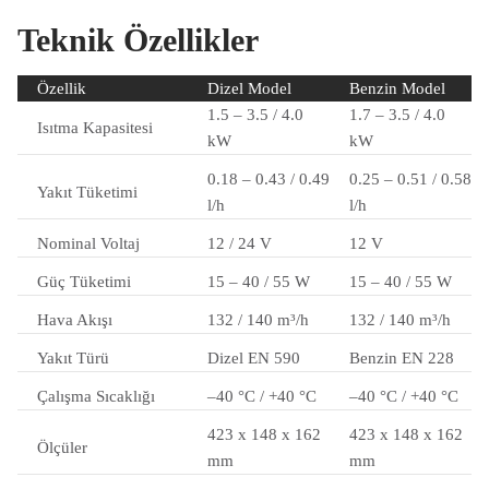
Teknik Özellikler
Özellik
Dizel Model
Benzin Model
1.5 – 3.5 / 4.0
1.7 – 3.5 / 4.0
Isıtma Kapasitesi
kW
kW
0.18 – 0.43 / 0.49
0.25 – 0.51 / 0.58
Yakıt Tüketimi
l/h
l/h
Nominal Voltaj
12 / 24 V
12 V
Güç Tüketimi
15 – 40 / 55 W
15 – 40 / 55 W
Hava Akışı
132 / 140 m³/h
132 / 140 m³/h
Yakıt Türü
Dizel EN 590
Benzin EN 228
Çalışma Sıcaklığı
–40 °C / +40 °C
–40 °C / +40 °C
423 x 148 x 162
423 x 148 x 162
Ölçüler
mm
mm