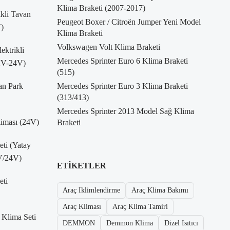
Klima Braketi (2007-2017)
kli Tavan
Peugeot Boxer / Citroën Jumper Yeni Model
)
Klima Braketi
Volkswagen Volt Klima Braketi
ktrikli
Mercedes Sprinter Euro 6 Klima Braketi
12V-24V)
(515)
an Park
Mercedes Sprinter Euro 3 Klima Braketi
(313/413)
Mercedes Sprinter 2013 Model Sağ Klima
liması (24V)
Braketi
eti (Yatay
V/24V)
ETIKETLER
eti
Araç Iklimlendirme
Araç Klima Bakımı
Araç Kliması
Araç Klima Tamiri
 Klima Seti
DEMMON
Demmon Klima
Dizel Isıtıcı