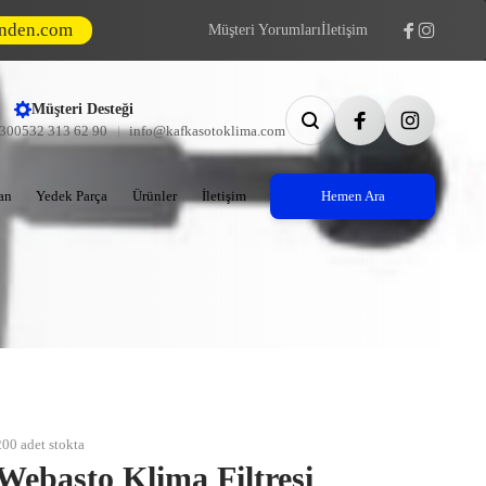
inden.com
Müşteri Yorumları
İletişim
Müşteri Desteği
:30
0532 313 62 90
info@kafkasotoklima.com
an
Yedek Parça
Ürünler
İletişim
Hemen Ara
200 adet stokta
Webasto Klima Filtresi