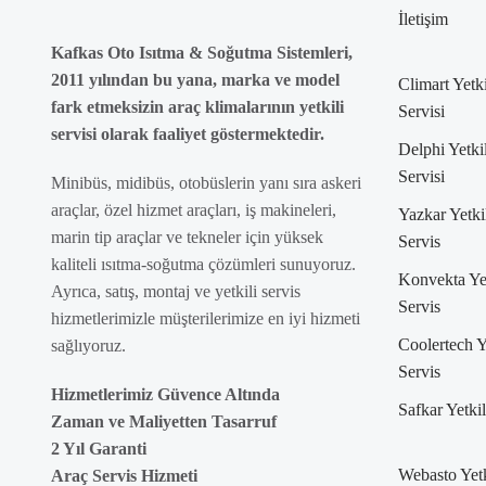
İletişim
Kafkas Oto Isıtma & Soğutma Sistemleri,
2011 yılından bu yana, marka ve model
Climart Yetki
fark etmeksizin araç klimalarının yetkili
Servisi
servisi olarak faaliyet göstermektedir.
Delphi Yetkil
Servisi
Minibüs, midibüs, otobüslerin yanı sıra askeri
araçlar, özel hizmet araçları, iş makineleri,
Yazkar Yetki
marin tip araçlar ve tekneler için yüksek
Servis
kaliteli ısıtma-soğutma çözümleri sunuyoruz.
Konvekta Yet
Ayrıca, satış, montaj ve yetkili servis
Servis
hizmetlerimizle müşterilerimize en iyi hizmeti
Coolertech Y
sağlıyoruz.
Servis
Hizmetlerimiz Güvence Altında
Safkar Yetkil
Zaman ve Maliyetten Tasarruf
2 Yıl Garanti
Webasto Yetk
Araç Servis Hizmeti