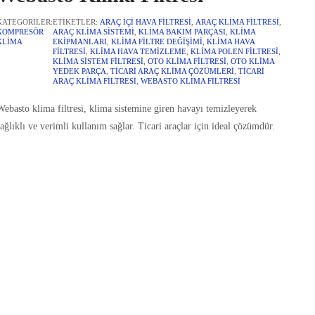
KATEGORILER:
ETIKETLER:
ARAÇ IÇI HAVA FILTRESI
,
ARAÇ KLIMA FILTRESI
,
KOMPRESÖR
ARAÇ KLIMA SISTEMI
,
KLIMA BAKIM PARÇASI
,
KLIMA
KLIMA
EKIPMANLARI
,
KLIMA FILTRE DEĞIŞIMI
,
KLIMA HAVA
FILTRESI
,
KLIMA HAVA TEMIZLEME
,
KLIMA POLEN FILTRESI
,
KLIMA SISTEM FILTRESI
,
OTO KLIMA FILTRESI
,
OTO KLIMA
YEDEK PARÇA
,
TICARI ARAÇ KLIMA ÇÖZÜMLERI
,
TICARI
ARAÇ KLIMA FILTRESI
,
WEBASTO KLIMA FILTRESI
Webasto klima filtresi, klima sistemine giren havayı temizleyerek
ağlıklı ve verimli kullanım sağlar. Ticari araçlar için ideal çözümdür.