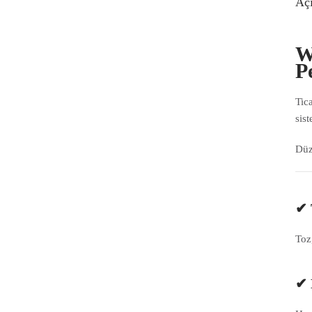
Aç
W
P
Tic
sis
Düz
✔ 
Toz,
✔ 