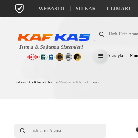
WEBASTO
YILKAR
CLIMART
Products
search
Anasayfa
Kuru
Kafkas Oto Klima
>
Ürünler
>
Webasto Klima Filtresi
Products
search