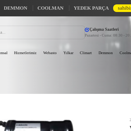
DEMMON
COOLMAN
YEDEK PARÇA
sahib
Çalışma Saatleri
Pazartesi - Cuma: 08:30 - 20
msal
Hizmetlerimiz
Webasto
Yılkar
Climart
Demmon
Coolm