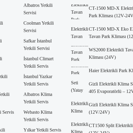
Albatros Yetkili
CT-1500 MD-X Elektri
Servisi
Park Kliması (12V-24V
li
Coolman Yetkili
CT-1500 MD-X Eko Ele
Servisi
Tavan Park Kliması (
i
Safkar İstanbul
Yetkili Servisi
WS2000 Elektrikli Tav
Kliması (24V)
li
İstanbul Climart
Yetkili Servis
Haier Elektrikli Park K
kili
İstanbul Yazkar
Yetkili Servis
Gizli Elektrikli Klima S
405 Evaporatörlü – 12
etkili
Albatros Klima
Yetkili Servis
Gizli Elektrikli Klima S
i Servis
Webasto Klima
(12V/24V)
Yetkili Servis
CT1500 Split Elektrikli
ili
Yılkar Yetkili Servis
(12V-24V)