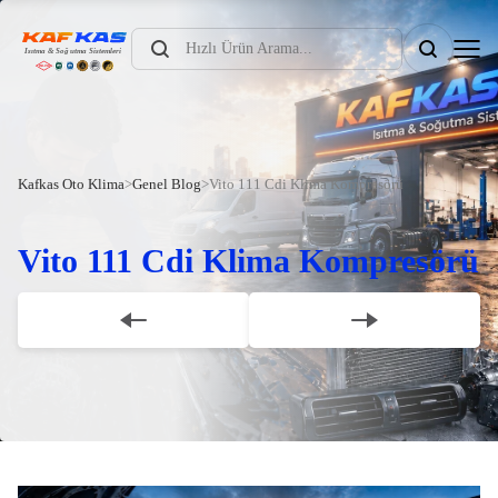
Products
search
Kafkas Oto Klima
>
Genel Blog
>
Vito 111 Cdi Klima Kompresörü
Vito 111 Cdi Klima Kompresörü
Scroll Down