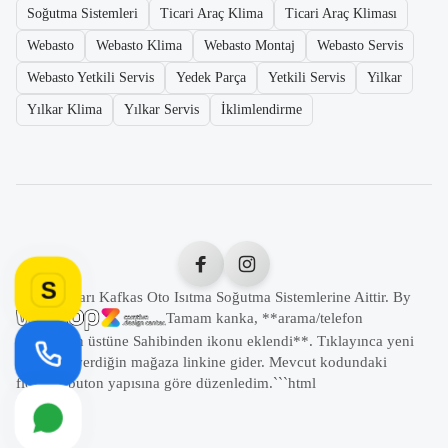
Soğutma Sistemleri
Ticari Araç Klima
Ticari Araç Kliması
Webasto
Webasto Klima
Webasto Montaj
Webasto Servis
Webasto Yetkili Servis
Yedek Parça
Yetkili Servis
Yilkar
Yılkar Klima
Yılkar Servis
İklimlendirme
S
Tüm Hakları Kafkas Oto Isıtma Soğutma Sistemlerine Aittir. By
Tamam kanka, **arama/telefon
butonunun üstüne Sahibinden ikonu eklendi**. Tıklayınca yeni
sekmede verdiğin mağaza linkine gider. Mevcut kodundaki
floating buton yapısına göre düzenledim.```html
```