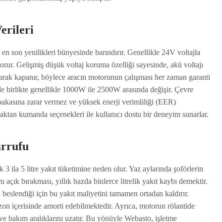
erileri
n son yenilikleri bünyesinde barındırır. Genellikle 24V voltajla
orur. Gelişmiş düşük voltaj koruma özelliği sayesinde, akü voltajı
olarak kapanır, böylece aracın motorunun çalışması her zaman garanti
le birlikte genellikle 1000W ile 2500W arasında değişir. Çevre
akasına zarar vermez ve yüksek enerji verimliliği (EER)
 uzaktan kumanda seçenekleri ile kullanıcı dostu bir deneyim sunarlar.
arrufu
3 ila 5 litre yakıt tüketimine neden olur. Yaz aylarında şoförlerin
 açık bırakması, yıllık bazda binlerce litrelik yakıt kaybı demektir.
eslendiği için bu yakıt maliyetini tamamen ortadan kaldırır.
zon içerisinde amorti edebilmektedir. Ayrıca, motorun rölantide
 ve bakım aralıklarını uzatır. Bu yönüyle Webasto, işletme