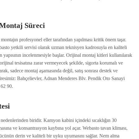
 Montaj Süreci
ontajın profesyonel eller tarafından yapılması kritik önem taşır.
asto yetkili servisi olarak uzman teknisyen kadrosuyla en kaliteli
 yapısının incelenmesiyle başlar. Orijinal montaj kitleri kullanılarak
n orijinal tesisatına zarar vermeyecek şekilde, sigorta korumalı ve
larak, sadece montaj aşamasında değil, satış sonrası destek ve
dresimiz: Bahçelievler, Adnan Menderes Blv. Pendik Oto Sanayi
 62 90.
esi
k nedenlerinden biridir. Kamyon kabini içindeki sıcaklığın 30
masına ve konsantrasyon kaybına yol açar. Webasto tavan kliması,
ürücünün derin ve kaliteli bir uyku uyumasını sağlar. Nem alma