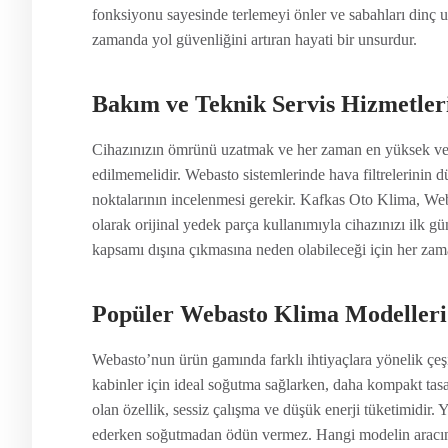
fonksiyonu sayesinde terlemeyi önler ve sabahları dinç 
zamanda yol güvenliğini artıran hayati bir unsurdur.
Bakım ve Teknik Servis Hizmetler
Cihazınızın ömrünü uzatmak ve her zaman en yüksek ver
edilmemelidir. Webasto sistemlerinde hava filtrelerinin dü
noktalarının incelenmesi gerekir. Kafkas Oto Klima, Web
olarak orijinal yedek parça kullanımıyla cihazınızı ilk 
kapsamı dışına çıkmasına neden olabileceği için her zaman 
Popüler Webasto Klima Modelleri
Webasto’nun ürün gamında farklı ihtiyaçlara yönelik çe
kabinler için ideal soğutma sağlarken, daha kompakt tas
olan özellik, sessiz çalışma ve düşük enerji tüketimidi
ederken soğutmadan ödün vermez. Hangi modelin aracın