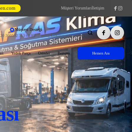
den.com
Müşteri Yorumları
İletişim
Müşteri Desteği
- 20:30
0532 313 62 90
info@kafkasotoklima.com
an
Yedek Parça
Ürünler
İletişim
Hemen Ara
sı