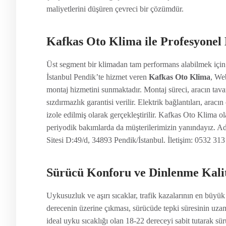
maliyetlerini düşüren çevreci bir çözümdür.
Kafkas Oto Klima ile Profesyonel
Üst segment bir klimadan tam performans alabilmek için m
İstanbul Pendik’te hizmet veren
Kafkas Oto Klima
, Web
montaj hizmetini sunmaktadır. Montaj süreci, aracın tavan
sızdırmazlık garantisi verilir. Elektrik bağlantıları, aracı
izole edilmiş olarak gerçekleştirilir. Kafkas Oto Klima o
periyodik bakımlarda da müşterilerimizin yanındayız. A
Sitesi D:49/d, 34893 Pendik/İstanbul. İletişim: 0532 313
Sürücü Konforu ve Dinlenme Kalit
Uykusuzluk ve aşırı sıcaklar, trafik kazalarının en büyü
derecenin üzerine çıkması, sürücüde tepki süresinin uza
ideal uyku sıcaklığı olan 18-22 dereceyi sabit tutarak s