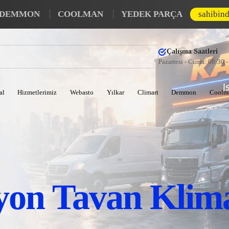
DEMMON
COOLMAN
YEDEK PARÇA
sahibin
Çalışma Saatleri
Pazartesi - Cuma: 08:30 
al
Hizmetlerimiz
Webasto
Yılkar
Climart
Demmon
Coolm
on Tavan Klima