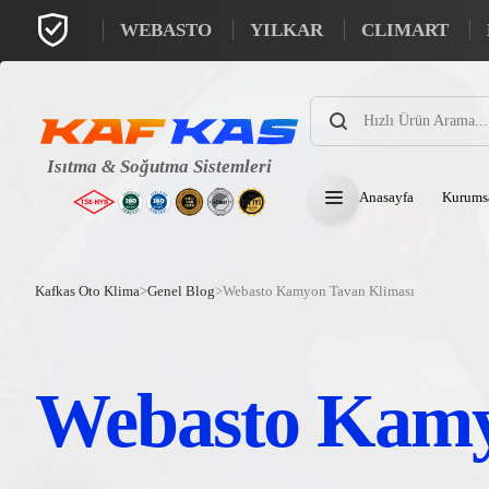
WEBASTO
YILKAR
CLIMART
Products
search
Anasayfa
Kurums
Kafkas Oto Klima
>
Genel Blog
>
Webasto Kamyon Tavan Kliması
Webasto Kamy