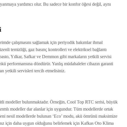
uyanmaya yardımcı olur. Bu sadece bir konfor öğesi değil, aynı
i
imde çalışmasını sağlamak için periyodik bakımlar ihmal
zenli temizliği, gaz basınç kontrolleri ve elektriksel bağlantı
asto, Yılkar, Safkar ve Demmon gibi markaların yetkili servisi
günkü performansına döndürür. Yanlış müdahaleler cihazın garanti
yetkili servisleri tercih etmelisiniz.
şitli modeller bulunmaktadır. Örneğin, Cool Top RTC serisi, büyük
arımlı modeller dar alanlar için uygundur. Tüm modellerde ortak
r. Yeni nesil modellerde bulunan ‘Eco’ modu, akü ömrünü maksimize
ız için daha uygun olduğunu belirlemek için Kafkas Oto Klima