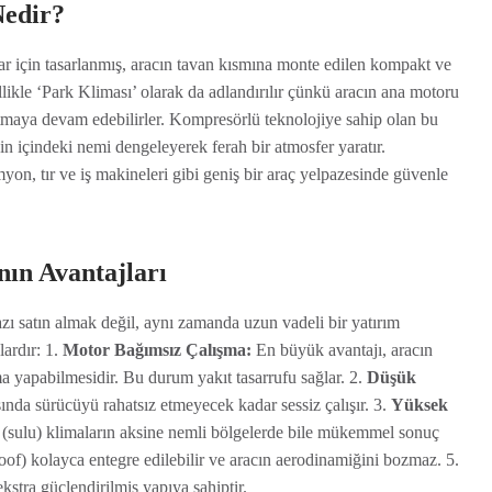
edir?
lar için tasarlanmış, aracın tavan kısmına monte edilen kompakt ve
likle ‘Park Kliması’ olarak da adlandırılır çünkü aracın ana motoru
utmaya devam edebilirler. Kompresörlü teknolojiye sahip olan bu
bin içindeki nemi dengeleyerek ferah bir atmosfer yaratır.
on, tır ve iş makineleri gibi geniş bir araç yelpazesinde güvenle
ın Avantajları
zı satın almak değil, aynı zamanda uzun vadeli bir yatırım
lardır: 1.
Motor Bağımsız Çalışma:
En büyük avantajı, aracın
 yapabilmesidir. Bu durum yakıt tasarrufu sağlar. 2.
Düşük
ında sürücüyü rahatsız etmeyecek kadar sessiz çalışır. 3.
Yüksek
 (sulu) klimaların aksine nemli bölgelerde bile mükemmel sonuç
of) kolayca entegre edilebilir ve aracın aerodinamiğini bozmaz. 5.
ekstra güçlendirilmiş yapıya sahiptir.