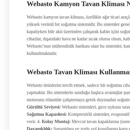
Webasto Kamyon Tavan Kliması N
Webasto kamyon tavan kliması, özellikle ağır ticari araç
yüksek verimli bir soğutma sistemidir. Bu sistemler genel
kapalıyken bile akü üzerinden çalışarak kabin içini soğ
cihazlar, dışarıdaki hava ne kadar sıcak olursa olsun, ka
Webasto’nun mühendislik harikası olan bu sistemler, kamy
kullanılmaktadır.
Webasto Tavan Kliması Kullanman
Webasto ürünlerini tercih etmek, sadece bir soğutma ciha
yapmaktır. Bu sistemlerin sunduğu başlıca avantajlar şun
motorunu rölantide çalıştırmaya gerek duymadan soğutma
Gürültü Seviyesi:
Webasto sistemleri, gece uykusu sıras
Soğutma Kapasitesi:
Kompresörlü sistemler, evaporatif
verir. 4.
Kolay Montaj:
Mevcut tavan kapaklarına (sunro
Dayanıklılık:
Sarsıntılara ve zorlu yol koşullarına karşı 