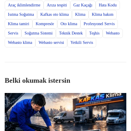
Araç iklimlendirme
Arıza tespiti
Gaz Kaçağı
Hata Kodu
Isıtma Soğutma
Kafkas oto klima
Klima
Klima bakım
Klima tamiri
Kompresör
Oto klima
Profesyonel Servis
Servis
Soğutma Sistemi
Teknik Destek
Teşhis
Webasto
Webasto klima
Webasto servisi
Yetkili Servis
Belki okumak istersin