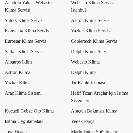
Anadolu Yakası Webasto
Webasto Klima Servisi
Klima Servisi
İstanbul
Sütrak Klima Servis
Astron Klima Servis
Konvekta Klima Servis
Yazkar Klima Servis
Eurostar Klima Servis
Coolertech Klima Servis
Safkar Klima Servis
Delphi Klima Servis
Albatros İklim
Webasto Klima
Astron Klima
Delphi Klima
Yazkar Klima
Tır Kabin Kliması
Araç Klima Sistemi
Hafif Ticari Araçlar İçin Isıtma
Sistemleri
Kocaeli Gebze Oto Klima
Araçtan Bağımsız Klima
Isıtma Uygulamaları
Yedek Parça
Jova Heater
Marin Isıtma Soğutmaları