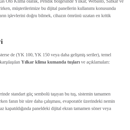
fkas Oto Klima olarak, Pendik bölgesinde Yılkar, Webasto, Safkar ve
irken, müşterilerimize bu dijital panellerin kullanımı konusunda
ın işlevlerini doğru bilmek, cihazın ömrünü uzatan en kritik
i
österse de (YK 100, YK 150 veya daha gelişmiş seriler), temel
 karşılaşılan
Yılkar klima kumanda tuşları
ve açıklamaları:
erinde standart güç sembolü taşıyan bu tuş, sistemin tamamen
ırken fanın bir süre daha çalışması, evaporatör üzerindeki nemin
haz kapatıldığında paneldeki dijital ekran tamamen söner veya