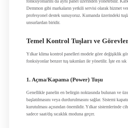
fonksiyonlarını da aynı panel üzerinden yönetebilir. Ka
Demmon gibi markaların yetkili servisi olarak hizmet ver
profesyonel destek sunuyoruz. Kumanda üzerindeki tuşlar
unsurlardan biridir.
Temel Kontrol Tuşları ve Görevler
Yılkar klima kontrol panelleri modele göre değişiklik g
fonksiyonlar benzer tuş takımları ile yönetilir. İşte en sık
1. Açma/Kapama (Power) Tuşu
Genellikle panelin en belirgin noktasında bulunan ve üz
başlatılmasını veya durdurulmasını sağlar. Sistemi kapat
kurutulması açısından önemlidir. Yılkar sistemlerinde ci
sadece saat/dış sıcaklık moduna geçer.