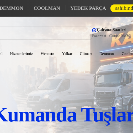
DEMMON
COOLMAN
YEDEK PARÇA
sahibin
Çalışma Saatleri
Pazartesi - Cuma: 08:30 
al
Hizmetlerimiz
Webasto
Yılkar
Climart
Demmon
Coolm
Kumanda Tuşlar