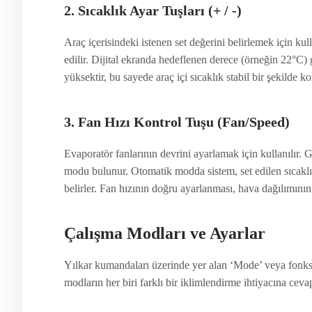
2. Sıcaklık Ayar Tuşları (+ / -)
Araç içerisindeki istenen set değerini belirlemek için kulla
edilir. Dijital ekranda hedeflenen derece (örneğin 22°C) g
yüksektir, bu sayede araç içi sıcaklık stabil bir şekilde k
3. Fan Hızı Kontrol Tuşu (Fan/Speed)
Evaporatör fanlarının devrini ayarlamak için kullanılır
modu bulunur. Otomatik modda sistem, set edilen sıcaklık 
belirler. Fan hızının doğru ayarlanması, hava dağılımının
Çalışma Modları ve Ayarlar
Yılkar kumandaları üzerinde yer alan ‘Mode’ veya fonksiy
modların her biri farklı bir iklimlendirme ihtiyacına cevap