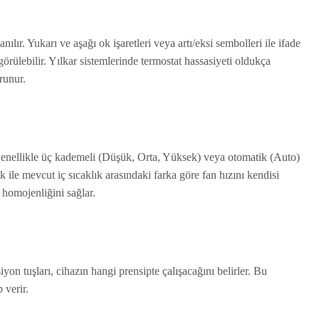
nılır. Yukarı ve aşağı ok işaretleri veya artı/eksi sembolleri ile ifade
örülebilir. Yılkar sistemlerinde termostat hassasiyeti oldukça
orunur.
. Genellikle üç kademeli (Düşük, Orta, Yüksek) veya otomatik (Auto)
ile mevcut iç sıcaklık arasındaki farka göre fan hızını kendisi
 homojenliğini sağlar.
on tuşları, cihazın hangi prensipte çalışacağını belirler. Bu
 verir.