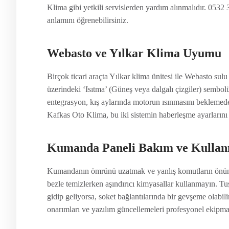
Klima gibi yetkili servislerden yardım alınmalıdır. 053
anlamını öğrenebilirsiniz.
Webasto ve Yılkar Klima Uyumu
Birçok ticari araçta Yılkar klima ünitesi ile Webasto sulu
üzerindeki ‘Isıtma’ (Güneş veya dalgalı çizgiler) sembolü 
entegrasyon, kış aylarında motorun ısınmasını beklemeden 
Kafkas Oto Klima, bu iki sistemin haberleşme ayarlarını 
Kumanda Paneli Bakım ve Kullanı
Kumandanın ömrünü uzatmak ve yanlış komutların önüne 
bezle temizlerken aşındırıcı kimyasallar kullanmayın. Tuş
gidip geliyorsa, soket bağlantılarında bir gevşeme olabi
onarımları ve yazılım güncellemeleri profesyonel ekipma