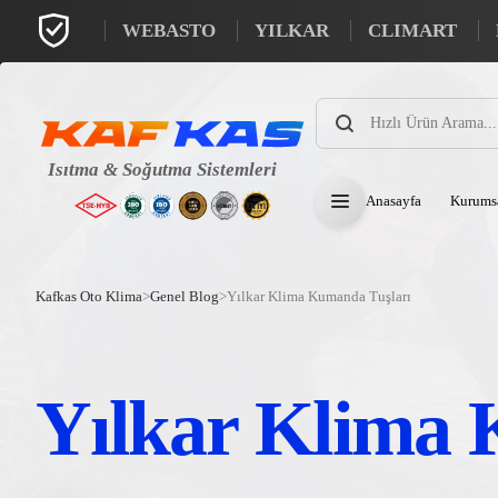
WEBASTO
YILKAR
CLIMART
Products
search
Anasayfa
Kurums
Kafkas Oto Klima
>
Genel Blog
>
Yılkar Klima Kumanda Tuşları
Yılkar Klima 