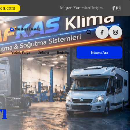
den.com
Müşteri Yorumları
İletişim
Müşteri Desteği
- 20:30
0532 313 62 90
info@kafkasotoklima.com
an
Yedek Parça
Ürünler
İletişim
Hemen Ara
ı