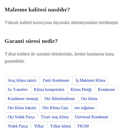
Malzeme kalitesi nasıldır?
Yüksek kaliteli korozyona dayanıklı alüminyumdan üretilmiştir.
Garanti süresi nedir?
Yılkar kalitesi ile sunulan ürünlerimiz, üretim hatalarına karşı
garantilidir.
Araç klima tamiri
Fanlı Kondenser
İş Makinesi Klima
Isı Transferi
Klima kompresörü
Klima Peteği
Kondenser
Kondenser montajı
Oto İklimlendirme
Oto klima
Oto klima bakımı
Oto Klima Gazı
oto soğutma
Oto Yedek Parça
Ticari araç klima
Üniversal Kondenser
Yedek Parça
Yilkar
Yılkar klima
YK100