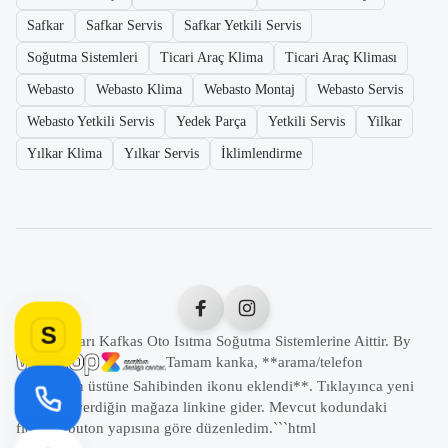
Safkar
Safkar Servis
Safkar Yetkili Servis
Soğutma Sistemleri
Ticari Araç Klima
Ticari Araç Kliması
Webasto
Webasto Klima
Webasto Montaj
Webasto Servis
Webasto Yetkili Servis
Yedek Parça
Yetkili Servis
Yilkar
Yılkar Klima
Yılkar Servis
İklimlendirme
S
Tüm Hakları Kafkas Oto Isıtma Soğutma Sistemlerine Aittir. By
Tamam kanka, **arama/telefon
butonunun üstüne Sahibinden ikonu eklendi**. Tıklayınca yeni
sekmede verdiğin mağaza linkine gider. Mevcut kodundaki
floating buton yapısına göre düzenledim.```html