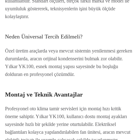
kullanılabilir. Standart ölçüleri, birçok farklı marka ve model ile
uyumluluk göstererek, teknisyenlerin işini büyük ölçüde
kolaylaştırır.
Neden Üniversal Tercih Edilmeli?
Özel üretim araçlarda veya mevcut sistemin yenilenmesi gereken
durumlarda, aracın orijinal kondenserini bulmak zor olabilir.
Yılkar YK100, esnek montaj yapısı sayesinde bu boşluğu
dolduran en profesyonel çözümdür.
Montaj ve Teknik Avantajlar
Profesyonel oto klima tamir servisleri için montaj hızı kritik
öneme sahiptir. Yılkar YK100, kullanıcı dostu montaj ayakları
sayesinde hızlı bir şekilde yerine oturtulabilir. Elektriksel
bağlantıları kolayca yapılandırılabilen fan ünitesi, aracın mevcut
elektrik tesisatı ile uyumlu çalışacak şekilde tasarlanmıştır.