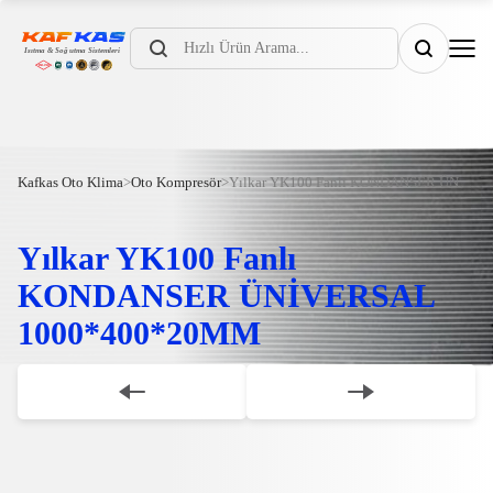
Products
search
Kafkas Oto Klima
>
Oto Kompresör
>
Yılkar YK100 Fanlı KONDANSER ÜNİVERSAL 1000*400*20MM
Yılkar YK100 Fanlı
KONDANSER ÜNİVERSAL
1000*400*20MM
Scroll Down