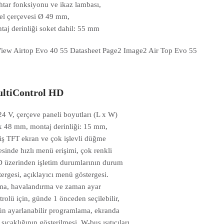
htar fonksiyonu ve ikaz lambası,
el çerçevesi Ø 49 mm,
taj derinliği soket dahil: 55 mm
ltiControl HD
24 V, çerçeve paneli boyutları (L x W)
x 48 mm, montaj derinliği: 15 mm,
iş TFT ekran ve çok işlevli düğme
esinde hızlı menü erişimi, çok renkli
 üzerinden işletim durumlarının durum
tergesi, açıklayıcı menü göstergesi.
tma, havalandırma ve zaman ayar
trolü için, günde 1 önceden seçilebilir,
ün ayarlanabilir programlama, ekranda
sıcaklığının gösterilmesi, W-bus ısıtıcıları