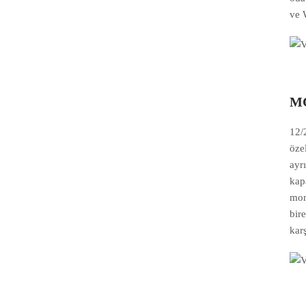
ve 
MC
12/
öze
ayr
kap
mont
bir
kar