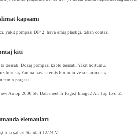
slimat kapsamı
tıcı, yakıt pompası DP42, hava emiş plastiği, taban contası
ntaj kiti
lo tesisatı, Dozaj pompası kablo tesisatı, Yakıt hortumu,
oz borusu, Yanma havası emiş hortumu ve susturucusu,
ıt temin parçası
manda elemanları
ıştırma şalteri Standart 12/24 V,