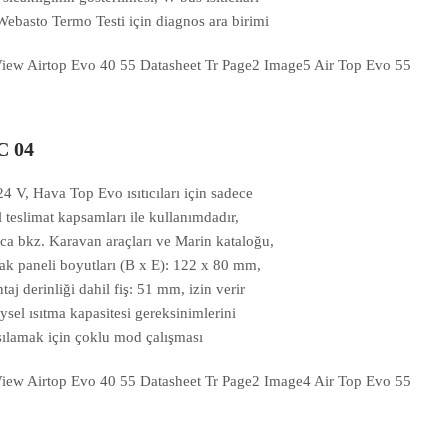
Webasto Termo Testi için diagnos ara birimi
 04
24 V, Hava Top Evo ısıtıcıları için sadece
l teslimat kapsamları ile kullanımdadır,
ıca bkz. Karavan araçları ve Marin kataloğu,
ak paneli boyutları (B x E): 122 x 80 mm,
aj derinliği dahil fiş: 51 mm, izin verir
eysel ısıtma kapasitesi gereksinimlerini
şılamak için çoklu mod çalışması