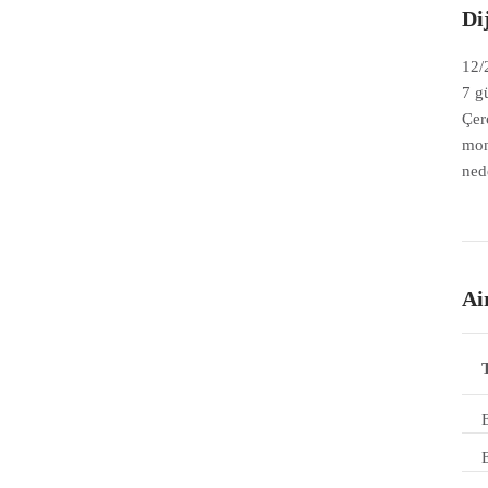
Di
12/
7 g
Çer
mon
nede
Ai