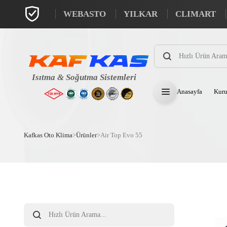
WEBASTO
YILKAR
CLIMART
Products
search
Anasayfa
Kuru
Kafkas Oto Klima
>
Ürünler
>
Air Top Evo 55
Products
search