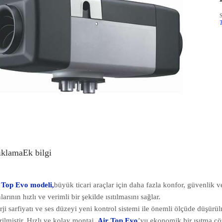
ıklama
Ek bilgi
 Top Evo modeli,
büyük ticari araçlar için daha fazla konfor, güvenlik ve
larının hızlı ve verimli bir şekilde ısıtılmasını sağlar.
rji sarfiyatı ve ses düzeyi yeni kontrol sistemi ile önemli ölçüde düşürü
rilmiştir. Hızlı ve kolay montaj,
Air Top Evo
’yu ekonomik bir ısıtma çö