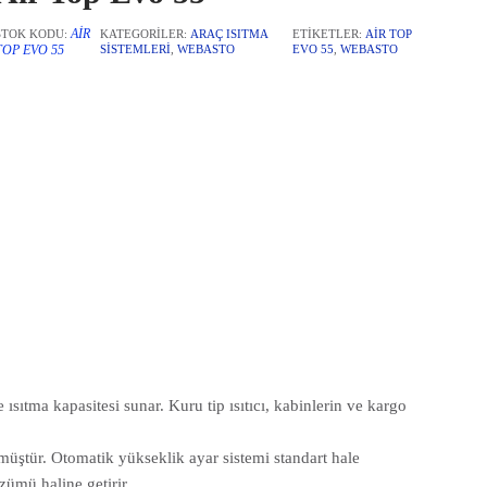
AIR
STOK KODU:
KATEGORILER:
ARAÇ ISITMA
ETIKETLER:
AIR TOP
TOP EVO 55
SISTEMLERI
,
WEBASTO
EVO 55
,
WEBASTO
 ısıtma kapasitesi sunar. Kuru tip ısıtıcı, kabinlerin ve kargo
lmüştür. Otomatik yükseklik ayar sistemi standart hale
zümü haline getirir.