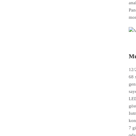
ana
Pan
mon
Mu
12/
68 
gen
say
LED
gös
Isı
kon
7 g
oda 