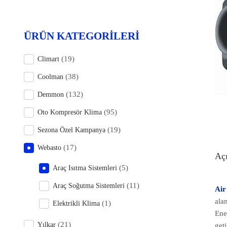
ÜRÜN KATEGORILERI
(19)
Climart
(38)
Coolman
(132)
Demmon
(95)
Oto Kompresör Klima
(19)
Sezona Özel Kampanya
(17)
Webasto
Aç
(5)
Araç Isıtma Sistemleri
(11)
Araç Soğutma Sistemleri
Air
alan
(1)
Elektrikli Klima
Ene
(21)
Yılkar
geti