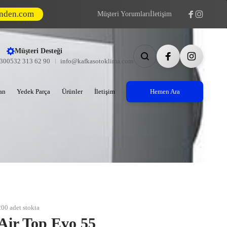
inden.com
Müşteri Yorumları
İletişim
Müşteri Desteği
:30
0532 313 62 90
info@kafkasotoklima.com
an
Yedek Parça
Ürünler
İletişim
Hemen Ara
200 adet stokta
Air Top Evo 55