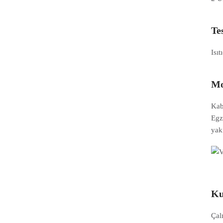
Te
Isı
Mo
Kab
Egz
yak
Ku
Çal