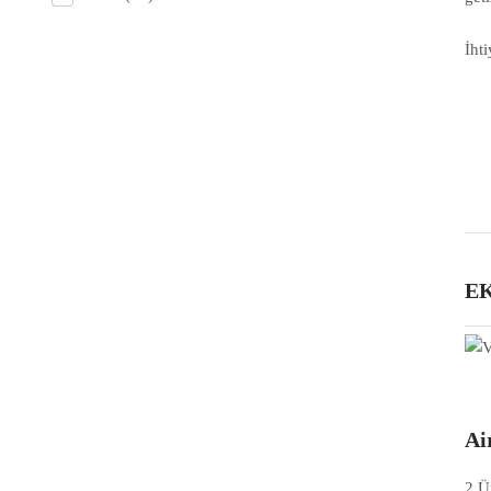
İht
EK
Ai
2 Ün