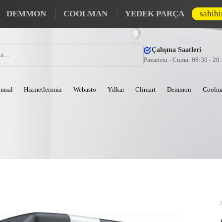
DEMMON
COOLMAN
YEDEK PARÇA
sahib
Çalışma Saatleri
Pazartesi - Cuma: 08:30 - 20
msal
Hizmetlerimiz
Webasto
Yılkar
Climart
Demmon
Coolm