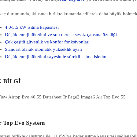
iyaç durumunda, iki ısıtıcı birlikte kumanda edilerek daha büyük bölmeler 
4.0/5.5 kW ısıtma kapasitesi
Düşük enerji tüketimi ve son derece sessiz çalışma özelliği
Çok çeşitli güvenlik ve konfor fonksiyonları
Standart olarak otomatik yükseklik ayarı
Düşük enerji tüketimi sayesinde sürekli ısıtma işletimi
 BİLGİ
r Top Evo System
iteyi birlikte çalıştırma ile, 11 kW’ye kadar ısıtma kapasitesi sağlanabili