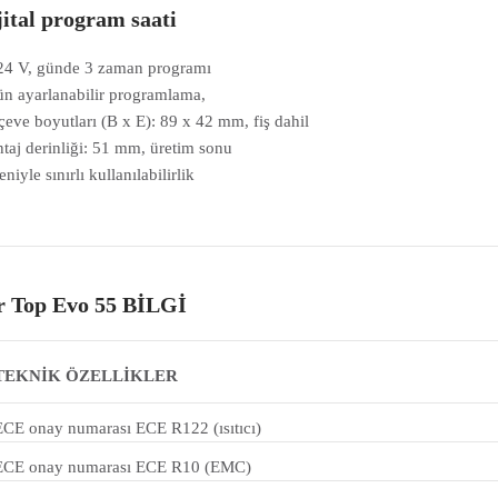
jital program saati
24 V, günde 3 zaman programı
ün ayarlanabilir programlama,
çeve boyutları (B x E): 89 x 42 mm, fiş dahil
taj derinliği: 51 mm, üretim sonu
niyle sınırlı kullanılabilirlik
r Top Evo 55 BİLGİ
TEKNİK ÖZELLİKLER
ECE onay numarası ECE R122 (ısıtıcı)
ECE onay numarası ECE R10 (EMC)