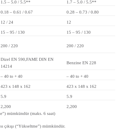
1.5 – 5.0 / 5.5**
1.7 – 5.0 / 5.5**
0.18 – 0.61 / 0.67
0.28 – 0.73 / 0.80
12 / 24
12
15 – 95 / 130
15 – 95 / 130
200 / 220
200 / 220
Dizel EN 590,FAME DIN EN
Benzine EN 228
14214
– 40 to + 40
– 40 to + 40
423 x 148 x 162
423 x 148 x 162
5.9
5.9
2,200
2,200
me”) mümkündür (maks. 6 saat)
ısı çıkışı (“Yükseltme”) mümkündür.