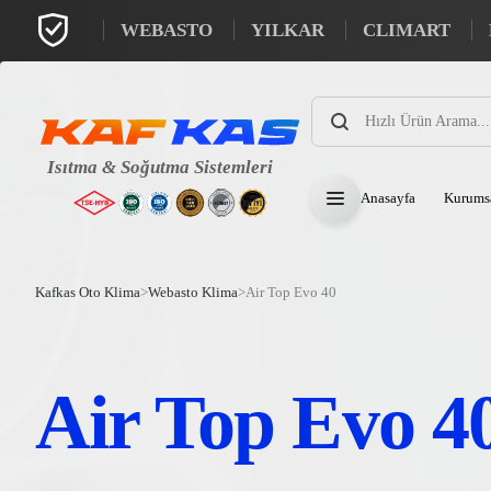
WEBASTO
YILKAR
CLIMART
Products
search
Anasayfa
Kurums
Kafkas Oto Klima
>
Webasto Klima
>
Air Top Evo 40
Air Top Evo 4