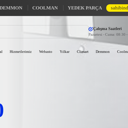
DEMMON
COOLMAN
YEDEK PARÇA
sahibin
Çalışma Saatleri
Pazartesi - Cuma: 08:30 
al
Hizmetlerimiz
Webasto
Yılkar
Climart
Demmon
Coolm
0