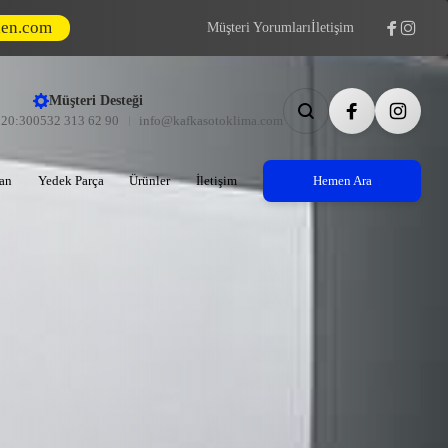
den.com
Müşteri Yorumları
İletişim
Müşteri Desteği
- 20:30
0532 313 62 90
info@kafkasotoklima.com
an
Yedek Parça
Ürünler
İletişim
Hemen Ara