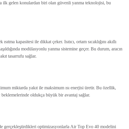
la ilk gelen konulardan biri olan güvenli yanma teknolojisi, bu
tma kapasitesi ile dikkat çeker. Isıtıcı, ortam sıcaklığını akıllı
e ulaşıldığında modülasyonlu yanma sistemine geçer. Bu durum, aracın
ıt tasarrufu sağlar.
mum miktarda yakıt ile maksimum ısı enerjisi üretir. Bu özellik,
aç beklemelerinde oldukça büyük bir avantaj sağlar.
e gerçekleştirdikleri optimizasyonlarla Air Top Evo 40 modelini