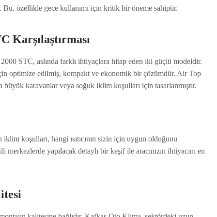
Bu, özellikle gece kullanımı için kritik bir öneme sahiptir.
TC Karşılaştırması
2000 STC, aslında farklı ihtiyaçlara hitap eden iki güçlü modeldir.
çin optimize edilmiş, kompakt ve ekonomik bir çözümdür. Air Top
a büyük karavanlar veya soğuk iklim koşulları için tasarlanmıştır.
 iklim koşulları, hangi ısıtıcının sizin için uygun olduğunu
li merkezlerde yapılacak detaylı bir keşif ile aracınızın ihtiyacını en
itesi
ontajın kalitesine bağlıdır. Kafkas Oto Klima, sektördeki uzun