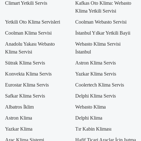
Climart Yetkili Servis
Kafkas Oto Klima: Webasto
Klima Yetkili Servisi
Yetkili Oto Klima Servisleri
Coolman Webasto Servisi
Coolman Klima Servisi
İstanbul Yılkar Yetkili Bayii
Anadolu Yakası Webasto
Webasto Klima Servisi
Klima Servisi
İstanbul
Sütrak Klima Servis
Astron Klima Servis
Konvekta Klima Servis
Yazkar Klima Servis
Eurostar Klima Servis
Coolertech Klima Servis
Safkar Klima Servis
Delphi Klima Servis
Albatros İklim
Webasto Klima
Astron Klima
Delphi Klima
Yazkar Klima
Tır Kabin Kliması
Araç Klima Sistemi
Hafif Ticari Araçlar İçin Isıtma