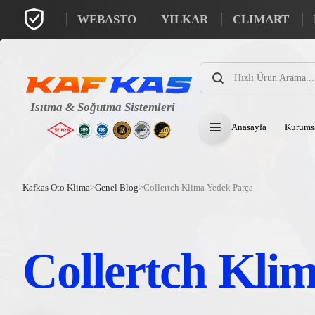
WEBASTO
YILKAR
CLIMART
Products
search
Anasayfa
Kurums
Kafkas Oto Klima
>
Genel Blog
>
Collertch Klima Yedek Parça
Collertch Kli