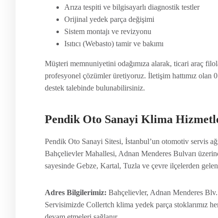
Arıza tespiti ve bilgisayarlı diagnostik testler
Orijinal yedek parça değişimi
Sistem montajı ve revizyonu
Isıtıcı (Webasto) tamir ve bakımı
Müşteri memnuniyetini odağımıza alarak, ticari araç filol
profesyonel çözümler üretiyoruz. İletişim hattımız olan
destek talebinde bulunabilirsiniz.
Pendik Oto Sanayi Klima Hizmetl
Pendik Oto Sanayi Sitesi, İstanbul’un otomotiv servis a
Bahçelievler Mahallesi, Adnan Menderes Bulvarı üzer
sayesinde Gebze, Kartal, Tuzla ve çevre ilçelerden gelen 
Adres Bilgilerimiz:
Bahçelievler, Adnan Menderes Blv. 
Servisimizde Collertch klima yedek parça stoklarımız h
devam etmeleri sağlanır.