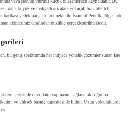
ınmış veya işlevini yitirmiş küçük bileşenlerden kaynaklanır. Bu
si, daha büyük ve maliyetli arızalara yol açabilir. Collertch
k harikası yedek parçalar üretmektedir. İstanbul Pendik bölgesinde
an ekiplerimiz tarafından titizlikle gerçekleştirilmektedir.
gorileri
rtch, bu geniş spektrumda her ihtiyaca yönelik çözümler sunar. İşte
sistem içerisinde devridaim yapmasını sağlayarak soğutma
tüketimi ve yüksek basınç kapasitesi ile bilinir. Uzun yolculuklarda
er.