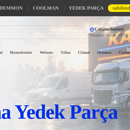
DEMMON
COOLMAN
YEDEK PARÇA
sahibin
Çalışma Saatleri
Pazartesi - Cuma: 08:30 
al
Hizmetlerimiz
Webasto
Yılkar
Climart
Demmon
Coolm
ma Yedek Parça