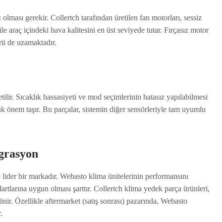
z olması gerekir. Collertch tarafından üretilen fan motorları, sessiz
e araç içindeki hava kalitesini en üst seviyede tutar. Fırçasız motor
rü de uzamaktadır.
tilir. Sıcaklık hassasiyeti ve mod seçimlerinin hatasız yapılabilmesi
yük önem taşır. Bu parçalar, sistemin diğer sensörleriyle tam uyumlu
grasyon
lider bir markadır. Webasto klima ünitelerinin performansını
rtlarına uygun olması şarttır. Collertch klima yedek parça ürünleri,
r. Özellikle aftermarket (satış sonrası) pazarında, Webasto
.