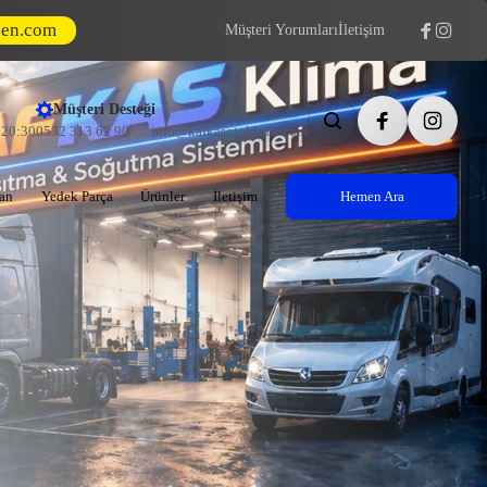
den.com
Müşteri Yorumları
İletişim
Müşteri Desteği
- 20:30
0532 313 62 90
info@kafkasotoklima.com
an
Yedek Parça
Ürünler
İletişim
Hemen Ara