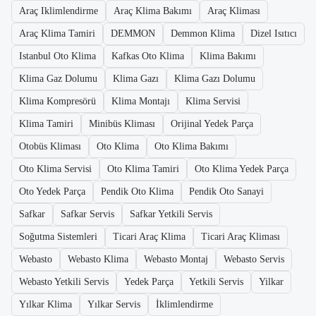
Araç Iklimlendirme
Araç Klima Bakımı
Araç Kliması
Araç Klima Tamiri
DEMMON
Demmon Klima
Dizel Isıtıcı
Istanbul Oto Klima
Kafkas Oto Klima
Klima Bakımı
Klima Gaz Dolumu
Klima Gazı
Klima Gazı Dolumu
Klima Kompresörü
Klima Montajı
Klima Servisi
Klima Tamiri
Minibüs Kliması
Orijinal Yedek Parça
Otobüs Kliması
Oto Klima
Oto Klima Bakımı
Oto Klima Servisi
Oto Klima Tamiri
Oto Klima Yedek Parça
Oto Yedek Parça
Pendik Oto Klima
Pendik Oto Sanayi
Safkar
Safkar Servis
Safkar Yetkili Servis
Soğutma Sistemleri
Ticari Araç Klima
Ticari Araç Kliması
Webasto
Webasto Klima
Webasto Montaj
Webasto Servis
Webasto Yetkili Servis
Yedek Parça
Yetkili Servis
Yilkar
Yılkar Klima
Yılkar Servis
İklimlendirme