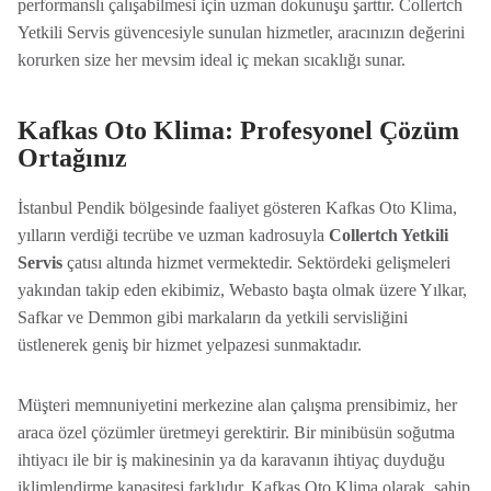
performanslı çalışabilmesi için uzman dokunuşu şarttır. Collertch
Yetkili Servis güvencesiyle sunulan hizmetler, aracınızın değerini
korurken size her mevsim ideal iç mekan sıcaklığı sunar.
Kafkas Oto Klima: Profesyonel Çözüm
Ortağınız
İstanbul Pendik bölgesinde faaliyet gösteren Kafkas Oto Klima,
yılların verdiği tecrübe ve uzman kadrosuyla
Collertch Yetkili
Servis
çatısı altında hizmet vermektedir. Sektördeki gelişmeleri
yakından takip eden ekibimiz, Webasto başta olmak üzere Yılkar,
Safkar ve Demmon gibi markaların da yetkili servisliğini
üstlenerek geniş bir hizmet yelpazesi sunmaktadır.
Müşteri memnuniyetini merkezine alan çalışma prensibimiz, her
araca özel çözümler üretmeyi gerektirir. Bir minibüsün soğutma
ihtiyacı ile bir iş makinesinin ya da karavanın ihtiyaç duyduğu
iklimlendirme kapasitesi farklıdır. Kafkas Oto Klima olarak, sahip