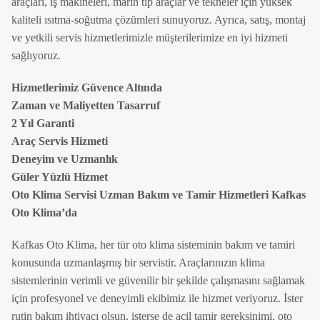
araçları, iş makineleri, marin tip araçlar ve tekneler için yüksek
kaliteli ısıtma-soğutma çözümleri sunuyoruz. Ayrıca, satış, montaj
ve yetkili servis hizmetlerimizle müşterilerimize en iyi hizmeti
sağlıyoruz.
Hizmetlerimiz Güvence Altında
Zaman ve Maliyetten Tasarruf
2 Yıl Garanti
Araç Servis Hizmeti
Deneyim ve Uzmanlık
Güler Yüzlü Hizmet
Oto Klima Servisi Uzman Bakım ve Tamir Hizmetleri Kafkas
Oto Klima’da
Kafkas Oto Klima, her tür oto klima sisteminin bakım ve tamiri
konusunda uzmanlaşmış bir servistir. Araçlarınızın klima
sistemlerinin verimli ve güvenilir bir şekilde çalışmasını sağlamak
için profesyonel ve deneyimli ekibimiz ile hizmet veriyoruz. İster
rutin bakım ihtiyacı olsun, isterse de acil tamir gereksinimi, oto