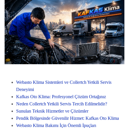
Webasto Klima Sistemleri ve Collertch Yetkili Servis
Deneyimi
Kafkas Oto Klima: Profesyonel Çözüm Ortağınız
Neden Collertch Yetkili Servis Tercih Edilmelidir?
Sunulan Teknik Hizmetler ve Çözümler
Pendik Bölgesinde Güvenilir Hizmet: Kafkas Oto Klima
Webasto Klima Bakımı İçin Önemli İpuçları