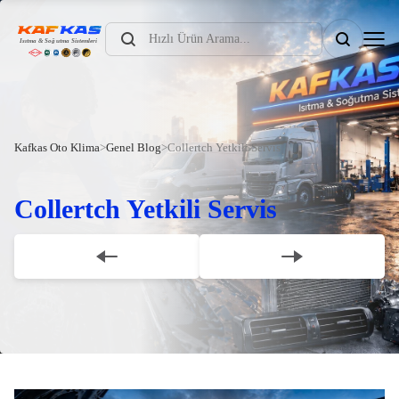
Products
search
Kafkas Oto Klima
>
Genel Blog
>
Collertch Yetkili Servis
Collertch Yetkili Servis
Scroll Down