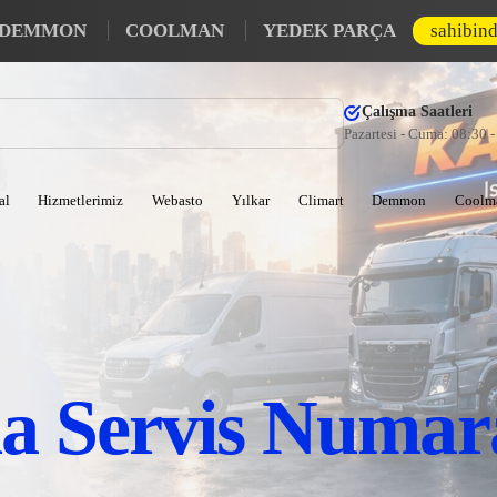
DEMMON
COOLMAN
YEDEK PARÇA
sahibin
Çalışma Saatleri
Pazartesi - Cuma: 08:30 
al
Hizmetlerimiz
Webasto
Yılkar
Climart
Demmon
Coolm
a Servis Numar