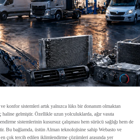
ve konfor sistemleri artık yalnızca lüks bir donanım olmaktan
ç haline gelmiştir. Özellikle uzun yolculuklarda, ağır vasıta
imlendirme sistemlerinin kusursuz çalışması hem sürücü sağlığı hem de
ptir. Bu bağlamda, üstün Alman teknolojisine sahip Webasto ve
en çok tercih edilen iklimlendirme çözümleri arasında yer