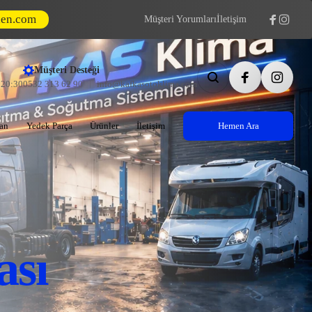
den.com
Müşteri Yorumları
İletişim
Müşteri Desteği
- 20:30
0532 313 62 90
info@kafkasotoklima.com
an
Yedek Parça
Ürünler
İletişim
Hemen Ara
ası