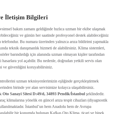
İletişim Bilgileri
evsimsel bakım zamanı geldiğinde hızlıca uzman bir ekibe ulaşmak
ebileceğiniz ve günün her saatinde profesyonel destek alabileceğiniz
 telefondur. Bu numara üzerinden yalnızca arıza bildirimi yapmakla
da teknik danışmanlık hizmeti de alabilirsiniz. Klima sistemleri,
nsörler barındırdığı için alanında uzman olmayan kişiler tarafından
hasarlara yol açabilir. Bu nedenle, doğrudan yetkili servis olan
i ve güvenliğini koruyabilirsiniz.
ontrollerini uzman teknisyenlerimizin eşliğinde gerçekleştirmek
erinden birinde yer alan servisimize kolayca ulaşabilirsiniz.
 Oto Sanayi Sitesi D:49/d, 34893 Pendik/İstanbul
şeklindedir.
aç klimalarına yönelik en güncel arıza tespit cihazları (diyagnostik
kullanılmaktadır. İstanbul’un hem Anadolu hem de Avrupa
ulaşılabilir bir konumda bulunan Kafkas Oto Klima, ticari ve binek