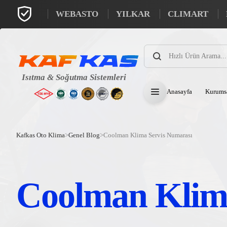
WEBASTO
YILKAR
CLIMART
Products
search
Anasayfa
Kurums
Kafkas Oto Klima
>
Genel Blog
>
Coolman Klima Servis Numarası
Coolman Klim