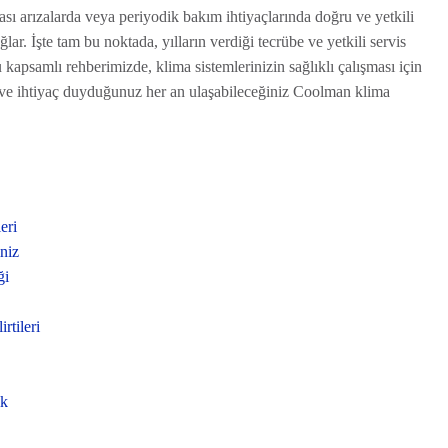
ası arızalarda veya periyodik bakım ihtiyaçlarında doğru ve yetkili
lar. İşte tam bu noktada, yılların verdiği tecrübe ve yetkili servis
apsamlı rehberimizde, klima sistemlerinizin sağlıklı çalışması için
ı ve ihtiyaç duyduğunuz her an ulaşabileceğiniz Coolman klima
eri
niz
ği
rtileri
ık