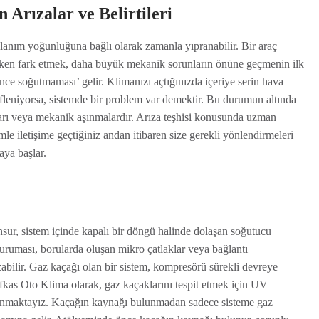
 Arızalar ve Belirtileri
llanım yoğunluğuna bağlı olarak zamanla yıpranabilir. Bir araç
 erken fark etmek, daha büyük mekanik sorunların önüne geçmenin ilk
nce soğutmaması’ gelir. Klimanızı açtığınızda içeriye serin hava
 üfleniyorsa, sistemde bir problem var demektir. Bu durumun altında
ıkları veya mekanik aşınmalardır. Arıza teşhisi konusunda uzman
e iletişime geçtiğiniz andan itibaren size gerekli yönlendirmeleri
aya başlar.
sur, sistem içinde kapalı bir döngü halinde dolaşan soğutucu
uruması, borularda oluşan mikro çatlaklar veya bağlantı
zabilir. Gaz kaçağı olan bir sistem, kompresörü sürekli devreye
fkas Oto Klima olarak, gaz kaçaklarını tespit etmek için UV
ullanmaktayız. Kaçağın kaynağı bulunmadan sadece sisteme gaz