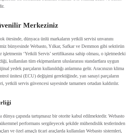
ir.
venilir Merkeziniz
ok ötesinde, dünyaca ünlü markaların yetkili servisi unvanını
isimiz bünyesinde Webasto, Yılkar, Safkar ve Demmon gibi sektörün
r işletmenin ‘Yetkili Servis’ sertifikasına sahip olması, o işletmedeki
ildiği, kullanılan tüm ekipmanların uluslararası standartlara uygun
jinal yedek parçaların kullanıldığı anlamına gelir. Aracınızın klima
trol ünitesi (ECU) değişimi gerektiğinde, yan sanayi parçaların
ri, yetkili servis güvencesi sayesinde tamamen ortadan kaldırılır.
rliği
dünya çapında tartışmasız bir otorite kabul edilmektedir. Webasto
e mükemmel performans sergileyecek şekilde mühendislik testlerinden
raçları ve özel amaçlı ticari araçlarda kullanılan Webasto sistemleri,