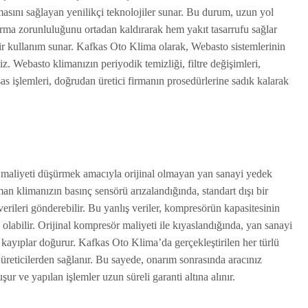
masını sağlayan yenilikçi teknolojiler sunar. Bu durum, uzun yol
tırma zorunluluğunu ortadan kaldırarak hem yakıt tasarrufu sağlar
 kullanım sunar. Kafkas Oto Klima olarak, Webasto sistemlerinin
. Webasto klimanızın periyodik temizliği, filtre değişimleri,
as işlemleri, doğrudan üretici firmanın prosedürlerine sadık kalarak
, maliyeti düşürmek amacıyla orijinal olmayan yan sanayi yedek
n klimanızın basınç sensörü arızalandığında, standart dışı bir
erileri gönderebilir. Bu yanlış veriler, kompresörün kapasitesinin
olabilir. Orijinal kompresör maliyeti ile kıyaslandığında, yan sanayi
 kayıplar doğurur. Kafkas Oto Klima’da gerçekleştirilen her türlü
reticilerden sağlanır. Bu sayede, onarım sonrasında aracınız
r ve yapılan işlemler uzun süreli garanti altına alınır.