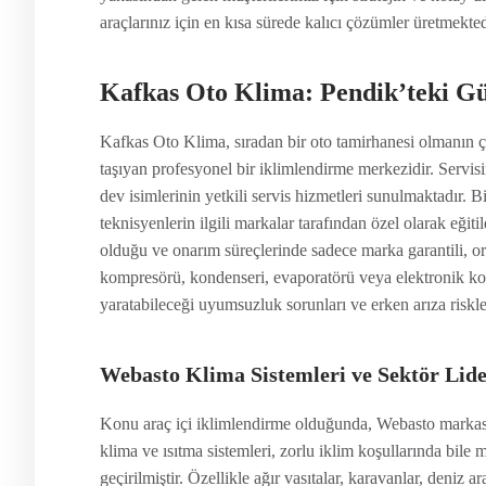
araçlarınız için en kısa sürede kalıcı çözümler üretmekted
Kafkas Oto Klima: Pendik’teki Gü
Kafkas Oto Klima, sıradan bir oto tamirhanesi olmanın ç
taşıyan profesyonel bir iklimlendirme merkezidir. Serv
dev isimlerinin yetkili servis hizmetleri sunulmaktadır. Bi
teknisyenlerin ilgili markalar tarafından özel olarak eğit
olduğu ve onarım süreçlerinde sadece marka garantili, ori
kompresörü, kondenseri, evaporatörü veya elektronik kon
yaratabileceği uyumsuzluk sorunları ve erken arıza riskle
Webasto Klima Sistemleri ve Sektör Lide
Konu araç içi iklimlendirme olduğunda, Webasto markası 
klima ve ısıtma sistemleri, zorlu iklim koşullarında bil
geçirilmiştir. Özellikle ağır vasıtalar, karavanlar, deniz a