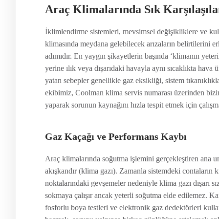
Araç Klimalarında Sık Karşılaşılan
İklimlendirme sistemleri, mevsimsel değişikliklere ve ku
klimasında meydana gelebilecek arızaların belirtilerini
adımıdır. En yaygın şikayetlerin başında ‘klimanın yeteri
yerine ılık veya dışarıdaki havayla aynı sıcaklıkta hava
yatan sebepler genellikle gaz eksikliği, sistem tıkanıkl
ekibimiz, Coolman klima servis numarası üzerinden biziml
yaparak sorunun kaynağını hızla tespit etmek için çalışm
Gaz Kaçağı ve Performans Kaybı
Araç klimalarında soğutma işlemini gerçekleştiren ana un
akışkandır (klima gazı). Zamanla sistemdeki contaların k
noktalarındaki gevşemeler nedeniyle klima gazı dışarı sı
sokmaya çalışır ancak yeterli soğutma elde edilemez. Ka
fosforlu boya testleri ve elektronik gaz dedektörleri k