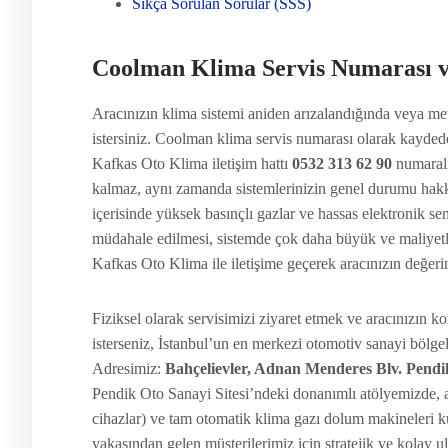
Sıkça Sorulan Sorular (SSS)
Coolman Klima Servis Numarası ve 
Aracınızın klima sistemi aniden arızalandığında veya m
istersiniz. Coolman klima servis numarası olarak kayded
Kafkas Oto Klima iletişim hattı
0532 313 62 90
numaralı
kalmaz, aynı zamanda sistemlerinizin genel durumu hakkın
içerisinde yüksek basınçlı gazlar ve hassas elektronik se
müdahale edilmesi, sistemde çok daha büyük ve maliyetli 
Kafkas Oto Klima ile iletişime geçerek aracınızın değerin
Fiziksel olarak servisimizi ziyaret etmek ve aracınızın k
isterseniz, İstanbul’un en merkezi otomotiv sanayi bölgel
Adresimiz:
Bahçelievler, Adnan Menderes Blv. Pendik
Pendik Oto Sanayi Sitesi’ndeki donanımlı atölyemizde, ar
cihazlar) ve tam otomatik klima gazı dolum makineleri 
yakasından gelen müşterilerimiz için stratejik ve kolay 