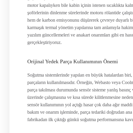
motor kapalıyken bile kabin içinin istenen sıcaklıkta kal
şoförlerinin dinlenme sürelerinde motoru rölantide çalış
hem de karbon emisyonunu düşürerek çevreye duyarlı bir
karmaşık termal yönetim yapılarına tam anlamıyla hakimiz
yazılım güncellemeleri ve anakart onarımları gibi en hass
gerçekleştiriyoruz.
Orijinal Yedek Parça Kullanımının Önemi
Soğutma sistemlerinde yapılan en büyük hatalardan biri
parçaların kullanılmasıdır. Örneğin, Webasto veya Coolma
parça takılması durumunda sensör sisteme yanlış basınç v
üzerinde çalışmasına ve kısa sürede kilitlenmesine neden 
sensör kullanımının yol açtığı hasar çok daha ağır maddi
bakım ve onarım işleminde, parça tedariki doğrudan ana ü
fabrikadan ilk çıktığı günkü soğutma performansına kavuşu