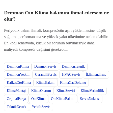
Demmon Oto Klima bakımını ihmal edersem ne
olur?
Periyodik bakım ihmali, kompresörün aşırı yüklenmesine, düşük
soğutma performansına ve yüksek yakıt tüketimine neden olabilir.
En kötü senaryoda, küçük bir sorunun büyümesiyle daha
maliyetli kompresör değişimi gerekebilir.
DemmonKlima
DemmonServis
DemmonTeknik
DemmonYetkili
GarantiliServis
HVACServis
İklimlendirme
KafkasOtoKlima
KlimaBakım
KlimaGazDolumu
KlimaMontaj
KlimaOnarım
KlimaServisi
KlimaVerimlilik
OrijinalParça
OtoKlima
OtoKlimaBakım
ServisNoktası
TeknikDestek
YetkiliServis