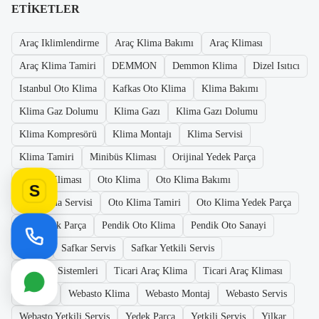
ETIKETLER
Araç Iklimlendirme
Araç Klima Bakımı
Araç Kliması
Araç Klima Tamiri
DEMMON
Demmon Klima
Dizel Isıtıcı
Istanbul Oto Klima
Kafkas Oto Klima
Klima Bakımı
Klima Gaz Dolumu
Klima Gazı
Klima Gazı Dolumu
Klima Kompresörü
Klima Montajı
Klima Servisi
Klima Tamiri
Minibüs Kliması
Orijinal Yedek Parça
Otobüs Kliması
Oto Klima
Oto Klima Bakımı
S
Oto Klima Servisi
Oto Klima Tamiri
Oto Klima Yedek Parça
Oto Yedek Parça
Pendik Oto Klima
Pendik Oto Sanayi
Safkar
Safkar Servis
Safkar Yetkili Servis
Soğutma Sistemleri
Ticari Araç Klima
Ticari Araç Kliması
Webasto
Webasto Klima
Webasto Montaj
Webasto Servis
Webasto Yetkili Servis
Yedek Parça
Yetkili Servis
Yilkar