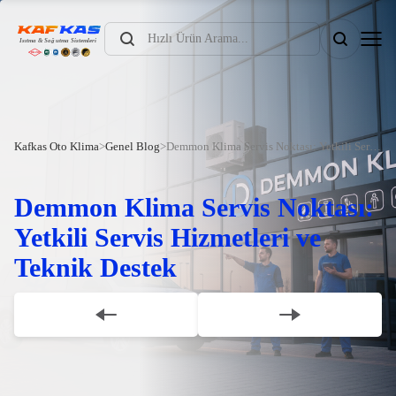
Products
search
Kafkas Oto Klima
>
Genel Blog
>
Demmon Klima Servis Noktası: Yetkili Servis Hizmetleri ve Teknik Destek
Demmon Klima Servis Noktası:
Yetkili Servis Hizmetleri ve
Teknik Destek
Scroll Down