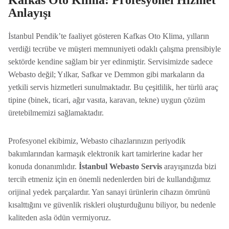
Kafkas Oto Klima: Profesyonel Hizmet
Anlayışı
İstanbul Pendik’te faaliyet gösteren Kafkas Oto Klima, yılların
verdiği tecrübe ve müşteri memnuniyeti odaklı çalışma prensibiyle
sektörde kendine sağlam bir yer edinmiştir. Servisimizde sadece
Webasto değil; Yılkar, Safkar ve Demmon gibi markaların da
yetkili servis hizmetleri sunulmaktadır. Bu çeşitlilik, her türlü araç
tipine (binek, ticari, ağır vasıta, karavan, tekne) uygun çözüm
üretebilmemizi sağlamaktadır.
Profesyonel ekibimiz, Webasto cihazlarınızın periyodik
bakımlarından karmaşık elektronik kart tamirlerine kadar her
konuda donanımlıdır.
İstanbul Webasto Servis
arayışınızda bizi
tercih etmeniz için en önemli nedenlerden biri de kullandığımız
orijinal yedek parçalardır. Yan sanayi ürünlerin cihazın ömrünü
kısalttığını ve güvenlik riskleri oluşturduğunu biliyor, bu nedenle
kaliteden asla ödün vermiyoruz.