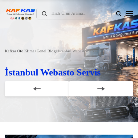
Products
search
Kafkas Oto Klima
>
Genel Blog
>
İstanbul Webasto Servis
İstanbul Webasto Servis
Scroll Down