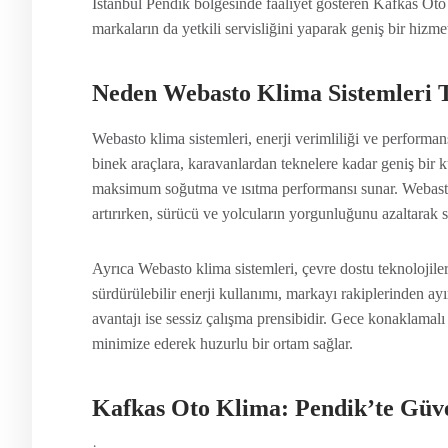
İstanbul Pendik bölgesinde faaliyet gösteren Kafkas Ot
markaların da yetkili servisliğini yaparak geniş bir hizm
Neden Webasto Klima Sistemleri T
Webasto klima sistemleri, enerji verimliliği ve performans
binek araçlara, karavanlardan teknelere kadar geniş bir k
maksimum soğutma ve ısıtma performansı sunar. Webasto’
artırırken, sürücü ve yolcuların yorgunluğunu azaltarak 
Ayrıca Webasto klima sistemleri, çevre dostu teknolojile
sürdürülebilir enerji kullanımı, markayı rakiplerinden ayı
avantajı ise sessiz çalışma prensibidir. Gece konaklamal
minimize ederek huzurlu bir ortam sağlar.
Kafkas Oto Klima: Pendik’te Güve