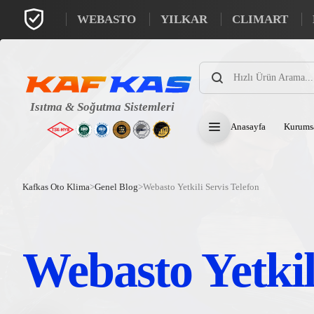
WEBASTO
YILKAR
CLIMART
Products
search
Anasayfa
Kurums
Kafkas Oto Klima
>
Genel Blog
>
Webasto Yetkili Servis Telefon
Webasto Yetkil