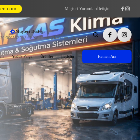
den.com
Müşteri Yorumları
İletişim
Müşteri Desteği
- 20:30
0532 313 62 90
info@kafkasotoklima.com
an
Yedek Parça
Ürünler
İletişim
Hemen Ara