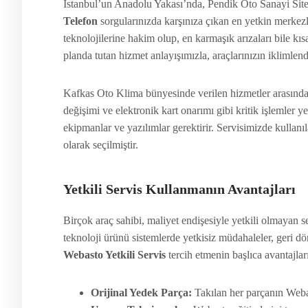
İstanbul’un Anadolu Yakası’nda, Pendik Oto Sanayi Site
Telefon
sorgularınızda karşınıza çıkan en yetkin merke
teknolojilerine hakim olup, en karmaşık arızaları bile 
planda tutan hizmet anlayışımızla, araçlarınızın iklimle
Kafkas Oto Klima bünyesinde verilen hizmetler arasında; 
değişimi ve elektronik kart onarımı gibi kritik işlemler y
ekipmanlar ve yazılımlar gerektirir. Servisimizde kullanıl
olarak seçilmiştir.
Yetkili Servis Kullanmanın Avantajları
Birçok araç sahibi, maliyet endişesiyle yetkili olmayan 
teknoloji ürünü sistemlerde yetkisiz müdahaleler, geri d
Webasto Yetkili Servis
tercih etmenin başlıca avantajları
Orijinal Yedek Parça:
Takılan her parçanın Webas