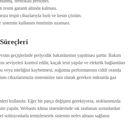
amış, sertifikalı personel.
n resmi garanti altında kalması.
za tespit cihazlarıyla hızlı ve kesin çözüm.
 sistemin kullanım ömrünün uzaması.
Süreçleri
evsim geçişlerinde periyodik bakımlarının yapılması şarttır. Bakım
ı seviyeleri kontrol edilir, kaçak testi yapılır ve elektrik bağlantıları
sı veya niteliğini kaybetmesi, soğutma performansını ciddi oranda
olum cihazlarımızla sisteminize tam olarak gereken miktarda gaz
emleri kullanılır. Eğer bir parça değişimi gerekiyorsa, stoklarımızda
şim yapılır. Webasto klima sistemlerinde sık rastlanan sorunlardan
el solüsyonlarla temizlenerek sistemin nefes alması sağlanır.