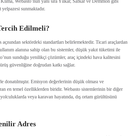
o Klima, Webasto’nun yanı sıra Yılkar, Safkar ve Demmon gibi
et yelpazesi sunmaktadır.
ercih Edilmeli?
 açısından sektördeki standartları belirlemektedir. Ticari araçlardan
ullanım alanına sahip olan bu sistemler, düşük yakıt tüketimi ile
nun sunduğu yenilikçi çözümler, araç içindeki hava kalitesini
sürüş güvenliğine doğrudan katkı sağlar.
rle donatılmıştır. Emisyon değerlerinin düşük olması ve
ran en temel özelliklerden biridir. Webasto sistemlerinin bir diğer
ı yolculuklarda veya karavan hayatında, dış ortam gürültüsünü
nilir Adres