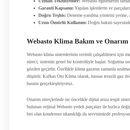
Uzman Teknisyenler:
Webasto eğitimlerini tamaml
Garanti Kapsamı:
Yapılan işlemlerin ve parçaları
Doğru Teşhis:
Deneme-yanılma yöntemi yerine, arı
Uzun Ömürlü Kullanım:
Doğru bakım sayesinde
Webasto Klima Bakım ve Onarım 
Webasto klima sistemlerinin verimli çalışabilmesi için m
süreci, sistemin genel bir kontrolüyle başlar. Soğutma sıvıs
gözden geçirilir. Özellikle klima gazının zamanla azalma
düşürür. Kafkas Oto Klima olarak, hassas terazili gaz d
basımı gerçekleştiriyoruz.
Onarım süreçlerinde ise öncelikle dijital arıza tespit sist
bulunan orijinal Webasto yedek parçaları ile hızlıca deği
biri olan kondenser tıkanıklığı da servisimizde profesyon