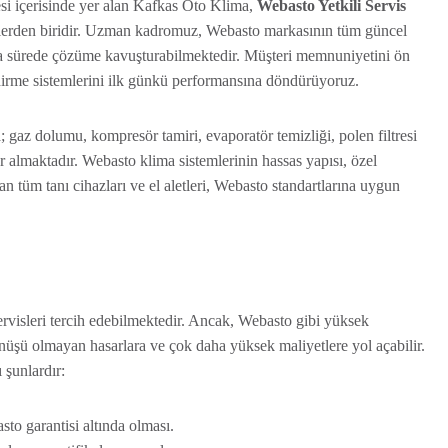
si içerisinde yer alan Kafkas Oto Klima,
Webasto Yetkili Servis
zlerden biridir. Uzman kadromuz, Webasto markasının tüm güncel
kısa sürede çözüme kavuşturabilmektedir. Müşteri memnuniyetini ön
ndirme sistemlerini ilk günkü performansına döndürüyoruz.
gaz dolumu, kompresör tamiri, evaporatör temizliği, polen filtresi
er almaktadır. Webasto klima sistemlerinin hassas yapısı, özel
an tüm tanı cihazları ve el aletleri, Webasto standartlarına uygun
servisleri tercih edebilmektedir. Ancak, Webasto gibi yüksek
önüşü olmayan hasarlara ve çok daha yüksek maliyetlere yol açabilir.
 şunlardır:
to garantisi altında olması.