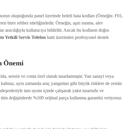
r sorun oluştuğunda panel üzerinde belirli hata kodları (Örneğin: F01,
ren birer rehber niteliğindedir. Örneğin, aşırı ısınma, alev
 aracılığıyla kullanıcıya bildirilir. Ancak bu kodların doğru
o Yetkili Servis Telefon
hattı üzerinden profesyonel destek
ın Önemi
vida, sensör ve conta özel olarak tasarlanmıştır. Yan sanayi veya
e kalmaz, aynı zamanda araç yangınları gibi büyük risklere de zemin
 bileşenleriyle tam uyum içinde çalışarak yakıt tasarrufu ve
üm değişimlerde %100 orijinal parça kullanma garantisi veriyoruz.