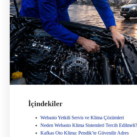
İçindekiler
Webasto Yetkili Servis ve Klima Çözümleri
Neden Webasto Klima Sistemleri Tercih Edilmeli
Kafkas Oto Klima: Pendik’te Güvenilir Adres