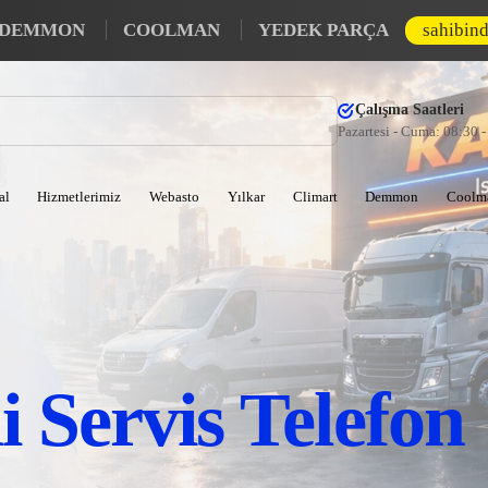
DEMMON
COOLMAN
YEDEK PARÇA
sahibin
Çalışma Saatleri
Pazartesi - Cuma: 08:30 
al
Hizmetlerimiz
Webasto
Yılkar
Climart
Demmon
Coolm
i Servis Telefon