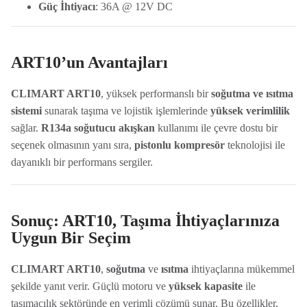
Güç İhtiyacı
: 36A @ 12V DC
ART10’un Avantajları
CLIMART ART10
, yüksek performanslı bir
soğutma ve ısıtma
sistemi
sunarak taşıma ve lojistik işlemlerinde
yüksek verimlilik
sağlar.
R134a soğutucu akışkan
kullanımı ile çevre dostu bir
seçenek olmasının yanı sıra,
pistonlu kompresör
teknolojisi ile
dayanıklı bir performans sergiler.
Sonuç: ART10, Taşıma İhtiyaçlarınıza
Uygun Bir Seçim
CLIMART ART10
,
soğutma
ve
ısıtma
ihtiyaçlarına mükemmel
şekilde yanıt verir. Güçlü motoru ve
yüksek kapasite
ile
taşımacılık sektöründe en verimli çözümü sunar. Bu özellikler,