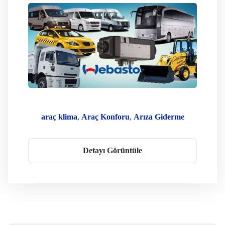
araç klima
Araç Konforu
Arıza Giderme
Dizel Isıtıcı
kafkas oto klima
Kamyon Isıtma
Karavan Webasto
klima servisi
Detayı Görüntüle
Orijinal Yedek Parça
Oto Isıtma
Oto Klima Webasto
Park Isıtıcısı
Webasto Ankara
Webasto Bakım
Webasto Montaj
WEbasto Oto Klima Servis
Webasto Servisi
Webasto Teknik Servis
Webasto Yetkili Servis
Yetkili Servis