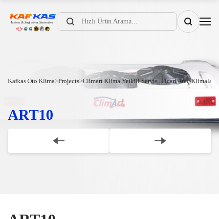
Products
search
Kafkas Oto Klima
>
Projects
>
Climart Klima Yetkili Servis
>
Ticari Araç Klimaları
ART10
Scroll Down