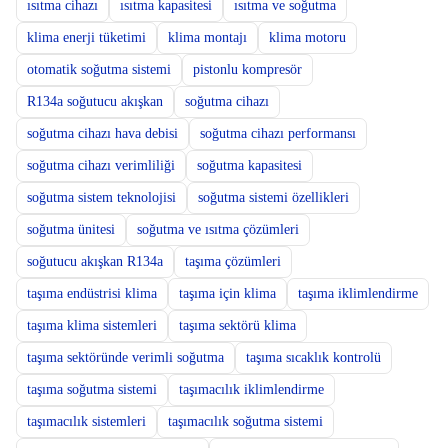
ısıtma cihazı
ısıtma kapasitesi
ısıtma ve soğutma
klima enerji tüketimi
klima montajı
klima motoru
otomatik soğutma sistemi
pistonlu kompresör
R134a soğutucu akışkan
soğutma cihazı
soğutma cihazı hava debisi
soğutma cihazı performansı
soğutma cihazı verimliliği
soğutma kapasitesi
soğutma sistem teknolojisi
soğutma sistemi özellikleri
soğutma ünitesi
soğutma ve ısıtma çözümleri
soğutucu akışkan R134a
taşıma çözümleri
taşıma endüstrisi klima
taşıma için klima
taşıma iklimlendirme
taşıma klima sistemleri
taşıma sektörü klima
taşıma sektöründe verimli soğutma
taşıma sıcaklık kontrolü
taşıma soğutma sistemi
taşımacılık iklimlendirme
taşımacılık sistemleri
taşımacılık soğutma sistemi