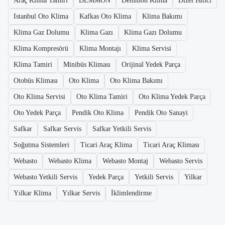
Araç Klima Tamiri
DEMMON
Demmon Klima
Dizel Isıtıcı
Istanbul Oto Klima
Kafkas Oto Klima
Klima Bakımı
Klima Gaz Dolumu
Klima Gazı
Klima Gazı Dolumu
Klima Kompresörü
Klima Montajı
Klima Servisi
Klima Tamiri
Minibüs Kliması
Orijinal Yedek Parça
Otobüs Kliması
Oto Klima
Oto Klima Bakımı
Oto Klima Servisi
Oto Klima Tamiri
Oto Klima Yedek Parça
Oto Yedek Parça
Pendik Oto Klima
Pendik Oto Sanayi
Safkar
Safkar Servis
Safkar Yetkili Servis
Soğutma Sistemleri
Ticari Araç Klima
Ticari Araç Kliması
Webasto
Webasto Klima
Webasto Montaj
Webasto Servis
Webasto Yetkili Servis
Yedek Parça
Yetkili Servis
Yilkar
Yılkar Klima
Yılkar Servis
İklimlendirme