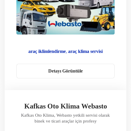
araç iklimlendirme
araç klima servisi
kafkas oto klima
klima gaz dolumu
klima kompresör
klima servisi
Detayı Görüntüle
Klima Sorun Giderme
Klima Teknolojisi
Oto Klima
Taşınabilir Klima
Webasto Bakım
Webasto Çözümleri
Webasto Klima
Webasto Onarım
WEbasto Oto Klima
Webasto Servis Noktası
Webasto Servisi
Kafkas Oto Klima Webasto
Webasto Yedek Parça
Webasto Yetkili Servis
Kafkas Oto Klima, Webasto yetkili servisi olarak
Yetkili Servis
binek ve ticari araçlar için profesy