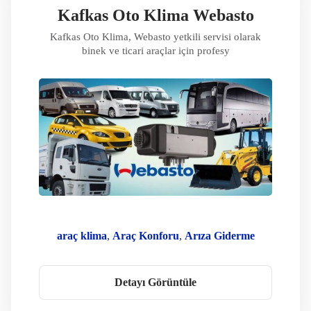
Webasto Servis Noktası
Webasto Servisi
Kafkas Oto Klima Webasto
Webasto Yedek Parça
Webasto Yetkili Servis
Kafkas Oto Klima, Webasto yetkili servisi olarak
Yetkili Servis
binek ve ticari araçlar için profesy
araç klima
Araç Konforu
Arıza Giderme
Dizel Isıtıcı
kafkas oto klima
Kamyon Isıtma
Karavan Webasto
klima servisi
Detayı Görüntüle
Orijinal Yedek Parça
Oto Isıtma
Oto Klima Webasto
Park Isıtıcısı