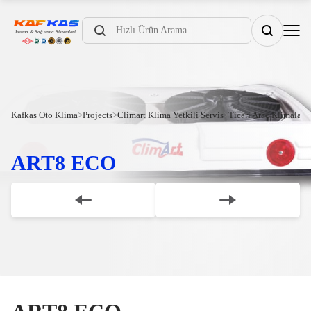
Products
search
Kafkas Oto Klima
>
Projects
>
Climart Klima Yetkili Servis
>
Ticari Araç Klimaları
ART8 ECO
Scroll Down