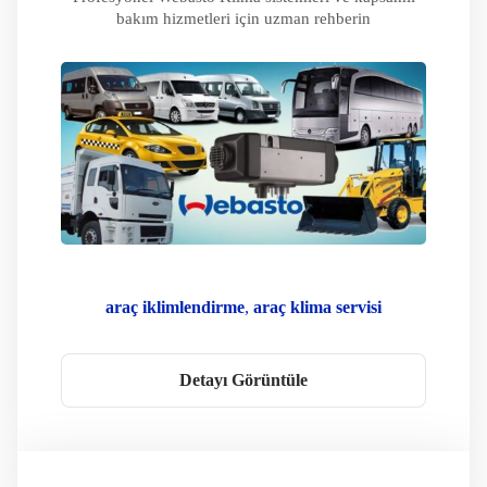
bakım hizmetleri için uzman rehberin
araç iklimlendirme
araç klima servisi
kafkas oto klima
klima gaz dolumu
klima kompresör
klima servisi
Detayı Görüntüle
Klima Sorun Giderme
Klima Teknolojisi
Oto Klima
Taşınabilir Klima
Webasto Bakım
Webasto Çözümleri
Webasto Klima
Webasto Onarım
WEbasto Oto Klima