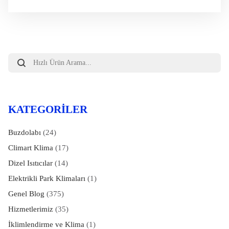
Webasto Ankara
Webasto Bakım
Webasto Montaj
WEbasto Oto Klima Servis
Webasto Servisi
Webasto Teknik Servis
Webasto Yetkili Servis
Yetkili Servis
Products
search
KATEGORILER
Buzdolabı
(24)
Climart Klima
(17)
Dizel Isıtıcılar
(14)
Elektrikli Park Klimaları
(1)
Genel Blog
(375)
Hizmetlerimiz
(35)
İklimlendirme ve Klima
(1)