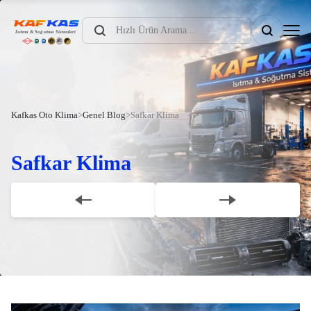
Products
search
Kafkas Oto Klima
>
Genel Blog
>
Safkar Klima
Safkar Klima
Scroll Down