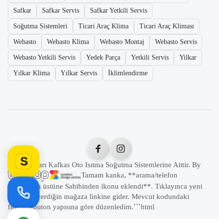
Safkar
Safkar Servis
Safkar Yetkili Servis
Soğutma Sistemleri
Ticari Araç Klima
Ticari Araç Kliması
Webasto
Webasto Klima
Webasto Montaj
Webasto Servis
Webasto Yetkili Servis
Yedek Parça
Yetkili Servis
Yilkar
Yılkar Klima
Yılkar Servis
İklimlendirme
S
Tüm Hakları Kafkas Oto Isıtma Soğutma Sistemlerine Aittir. By
Tamam kanka, **arama/telefon
butonunun üstüne Sahibinden ikonu eklendi**. Tıklayınca yeni
sekmede verdiğin mağaza linkine gider. Mevcut kodundaki
floating buton yapısına göre düzenledim.```html
```