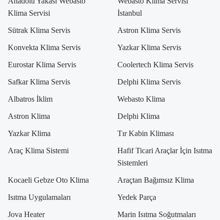
Anadolu Yakası Webasto
Webasto Klima Servisi
Klima Servisi
İstanbul
Sütrak Klima Servis
Astron Klima Servis
Konvekta Klima Servis
Yazkar Klima Servis
Eurostar Klima Servis
Coolertech Klima Servis
Safkar Klima Servis
Delphi Klima Servis
Albatros İklim
Webasto Klima
Astron Klima
Delphi Klima
Yazkar Klima
Tır Kabin Kliması
Araç Klima Sistemi
Hafif Ticari Araçlar İçin Isıtma
Sistemleri
Kocaeli Gebze Oto Klima
Araçtan Bağımsız Klima
Isıtma Uygulamaları
Yedek Parça
Jova Heater
Marin Isıtma Soğutmaları