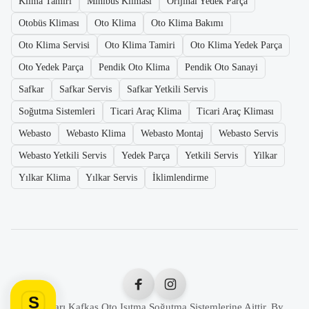
Klima Tamiri
Minibüs Kliması
Orijinal Yedek Parça
Otobüs Kliması
Oto Klima
Oto Klima Bakımı
Oto Klima Servisi
Oto Klima Tamiri
Oto Klima Yedek Parça
Oto Yedek Parça
Pendik Oto Klima
Pendik Oto Sanayi
Safkar
Safkar Servis
Safkar Yetkili Servis
Soğutma Sistemleri
Ticari Araç Klima
Ticari Araç Kliması
Webasto
Webasto Klima
Webasto Montaj
Webasto Servis
Webasto Yetkili Servis
Yedek Parça
Yetkili Servis
Yilkar
Yılkar Klima
Yılkar Servis
İklimlendirme
S
Tüm Hakları Kafkas Oto Isıtma Soğutma Sistemlerine Aittir. By