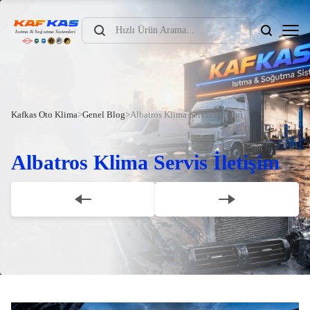
Products
search
Kafkas Oto Klima
>
Genel Blog
>
Albatros Klima Servis İletişim
Albatros Klima Servis İletişim
Scroll Down