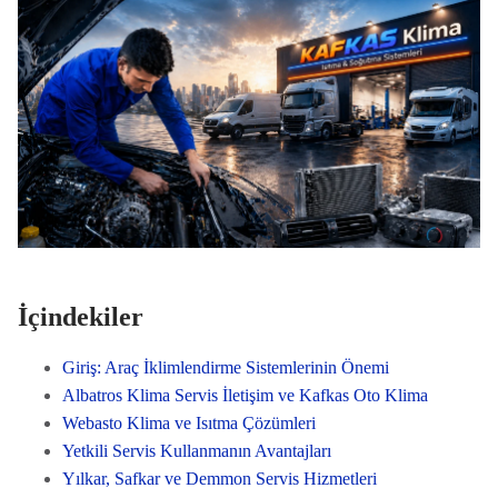
İçindekiler
Giriş: Araç İklimlendirme Sistemlerinin Önemi
Albatros Klima Servis İletişim ve Kafkas Oto Klima
Webasto Klima ve Isıtma Çözümleri
Yetkili Servis Kullanmanın Avantajları
Yılkar, Safkar ve Demmon Servis Hizmetleri