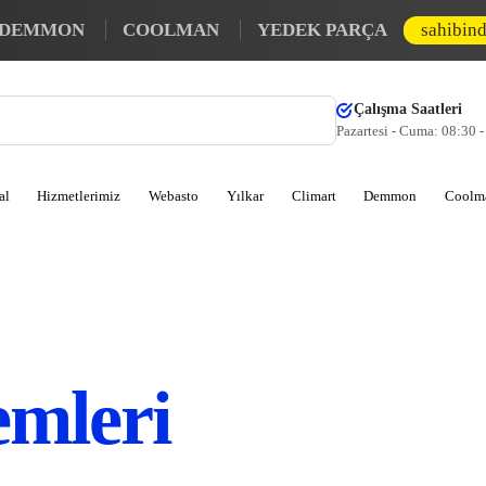
DEMMON
COOLMAN
YEDEK PARÇA
sahibin
Çalışma Saatleri
Pazartesi - Cuma: 08:30 
al
Hizmetlerimiz
Webasto
Yılkar
Climart
Demmon
Coolm
emleri