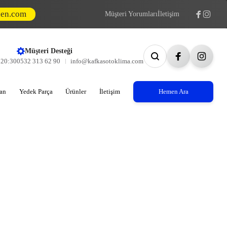
den.com
Müşteri Yorumları
İletişim
Müşteri Desteği
- 20:30
0532 313 62 90
info@kafkasotoklima.com
an
Yedek Parça
Ürünler
İletişim
Hemen Ara