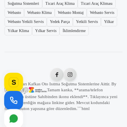
Soğutma Sistemleri
Ticari Araç Klima
Ticari Araç Kliması
Webasto
Webasto Klima
Webasto Montaj
Webasto Servis
Webasto Yetkili Servis
Yedek Parça
Yetkili Servis
Yilkar
Yılkar Klima
Yılkar Servis
İklimlendirme
S
Tüm Hakları Kafkas Oto Isıtma Soğutma Sistemlerine Aittir. By
Tamam kanka, **arama/telefon
butonunun üstüne Sahibinden ikonu eklendi**. Tıklayınca yeni
sekmede verdiğin mağaza linkine gider. Mevcut kodundaki
floating buton yapısına göre düzenledim.```html
```