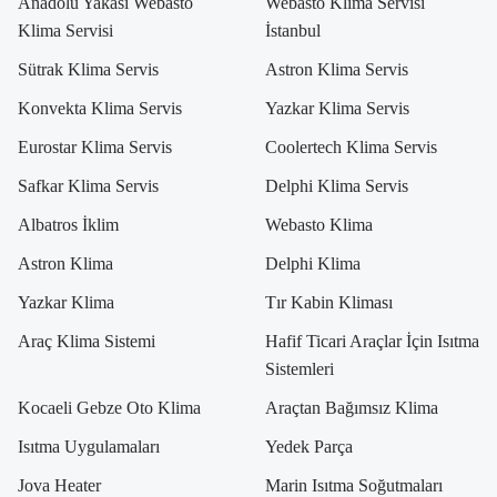
Anadolu Yakası Webasto
Webasto Klima Servisi
Klima Servisi
İstanbul
Sütrak Klima Servis
Astron Klima Servis
Konvekta Klima Servis
Yazkar Klima Servis
Eurostar Klima Servis
Coolertech Klima Servis
Safkar Klima Servis
Delphi Klima Servis
Albatros İklim
Webasto Klima
Astron Klima
Delphi Klima
Yazkar Klima
Tır Kabin Kliması
Araç Klima Sistemi
Hafif Ticari Araçlar İçin Isıtma
Sistemleri
Kocaeli Gebze Oto Klima
Araçtan Bağımsız Klima
Isıtma Uygulamaları
Yedek Parça
Jova Heater
Marin Isıtma Soğutmaları