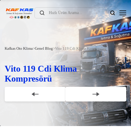
Products
search
Kafkas Oto Klima
>
Genel Blog
>
Vito 119 Cdi Klima Kompresörü
Vito 119 Cdi Klima
Kompresörü
Scroll Down