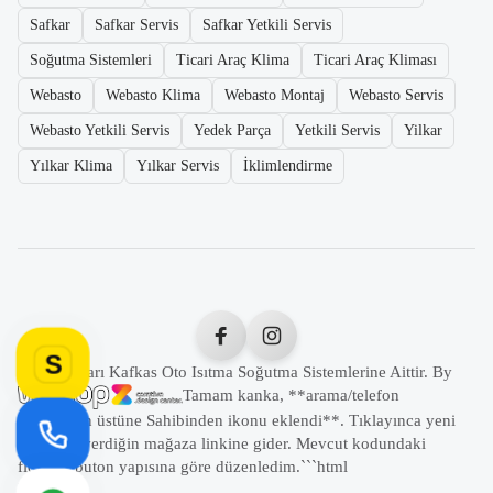
Safkar
Safkar Servis
Safkar Yetkili Servis
Soğutma Sistemleri
Ticari Araç Klima
Ticari Araç Kliması
Webasto
Webasto Klima
Webasto Montaj
Webasto Servis
Webasto Yetkili Servis
Yedek Parça
Yetkili Servis
Yilkar
Yılkar Klima
Yılkar Servis
İklimlendirme
S
Tüm Hakları Kafkas Oto Isıtma Soğutma Sistemlerine Aittir. By
Tamam kanka, **arama/telefon
butonunun üstüne Sahibinden ikonu eklendi**. Tıklayınca yeni
sekmede verdiğin mağaza linkine gider. Mevcut kodundaki
floating buton yapısına göre düzenledim.```html
```