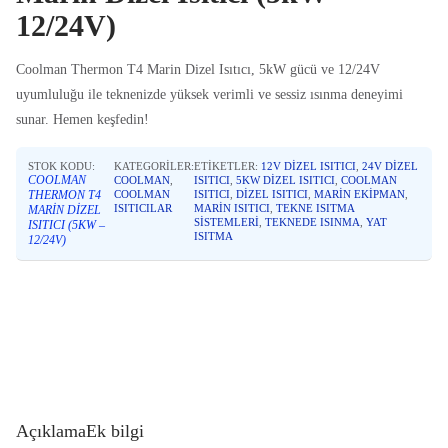
12/24V)
Coolman Thermon T4 Marin Dizel Isıtıcı, 5kW gücü ve 12/24V
uyumluluğu ile teknenizde yüksek verimli ve sessiz ısınma deneyimi
sunar. Hemen keşfedin!
STOK KODU:
KATEGORILER:
ETIKETLER:
12V DIZEL ISITICI
,
24V DIZEL
COOLMAN
COOLMAN
,
ISITICI
,
5KW DIZEL ISITICI
,
COOLMAN
THERMON T4
COOLMAN
ISITICI
,
DIZEL ISITICI
,
MARIN EKIPMAN
,
ISITICILAR
MARIN ISITICI
,
TEKNE ISITMA
MARIN DIZEL
SISTEMLERI
,
TEKNEDE ISINMA
,
YAT
ISITICI (5KW –
ISITMA
12/24V)
Açıklama
Ek bilgi