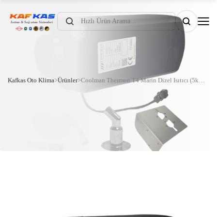
Products
search
Kafkas Oto Klima
>
Ürünler
>
Coolman Thermon T4 Marin Dizel Isıtıcı (5kW – 12/24V)