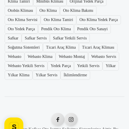
Klima Tamiri
Minibüs Kliması
Orijinal Yedek Parça
Otobüs Kliması
Oto Klima
Oto Klima Bakımı
Oto Klima Servisi
Oto Klima Tamiri
Oto Klima Yedek Parça
Oto Yedek Parça
Pendik Oto Klima
Pendik Oto Sanayi
Safkar
Safkar Servis
Safkar Yetkili Servis
Soğutma Sistemleri
Ticari Araç Klima
Ticari Araç Kliması
Webasto
Webasto Klima
Webasto Montaj
Webasto Servis
Webasto Yetkili Servis
Yedek Parça
Yetkili Servis
Yilkar
Yılkar Klima
Yılkar Servis
İklimlendirme
S
Tüm Hakları Kafkas Oto Isıtma Soğutma Sistemlerine Aittir. By