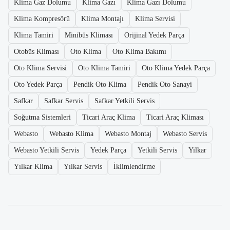
Klima Gaz Dolumu
Klima Gazı
Klima Gazı Dolumu
Klima Kompresörü
Klima Montajı
Klima Servisi
Klima Tamiri
Minibüs Kliması
Orijinal Yedek Parça
Otobüs Kliması
Oto Klima
Oto Klima Bakımı
Oto Klima Servisi
Oto Klima Tamiri
Oto Klima Yedek Parça
Oto Yedek Parça
Pendik Oto Klima
Pendik Oto Sanayi
Safkar
Safkar Servis
Safkar Yetkili Servis
Soğutma Sistemleri
Ticari Araç Klima
Ticari Araç Kliması
Webasto
Webasto Klima
Webasto Montaj
Webasto Servis
Webasto Yetkili Servis
Yedek Parça
Yetkili Servis
Yilkar
Yılkar Klima
Yılkar Servis
İklimlendirme