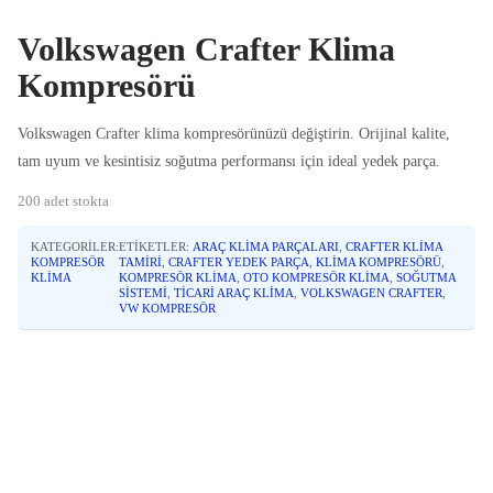
Volkswagen Crafter Klima
Kompresörü
Volkswagen Crafter klima kompresörünüzü değiştirin. Orijinal kalite,
tam uyum ve kesintisiz soğutma performansı için ideal yedek parça.
200 adet stokta
KATEGORILER:
ETIKETLER:
ARAÇ KLIMA PARÇALARI
,
CRAFTER KLIMA
KOMPRESÖR
TAMIRI
,
CRAFTER YEDEK PARÇA
,
KLIMA KOMPRESÖRÜ
,
KLIMA
KOMPRESÖR KLIMA
,
OTO KOMPRESÖR KLIMA
,
SOĞUTMA
SISTEMI
,
TICARI ARAÇ KLIMA
,
VOLKSWAGEN CRAFTER
,
VW KOMPRESÖR