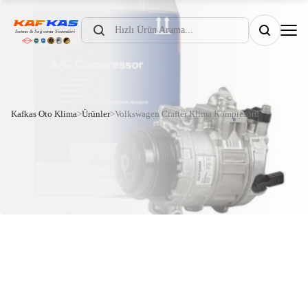
Products
search
Kafkas Oto Klima
>
Ürünler
>
Volkswagen Crafter Klima Kompresörü