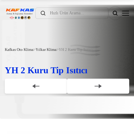
Products
search
Kafkas Oto Klima
>
Yılkar Klima
>
YH 2 Kuru Tip Isıtıcı
YH 2 Kuru Tip Isıtıcı
Scroll Down