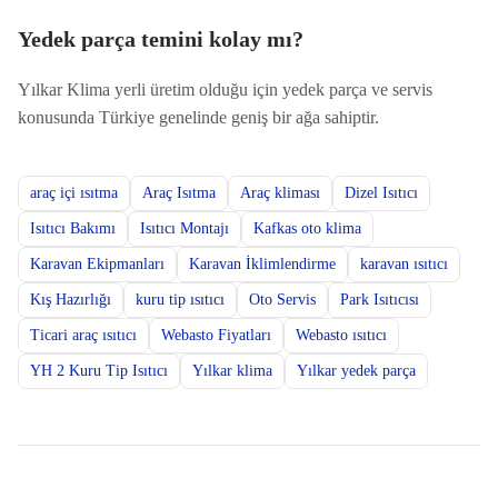
Yedek parça temini kolay mı?
Yılkar Klima yerli üretim olduğu için yedek parça ve servis
konusunda Türkiye genelinde geniş bir ağa sahiptir.
araç içi ısıtma
Araç Isıtma
Araç kliması
Dizel Isıtıcı
Isıtıcı Bakımı
Isıtıcı Montajı
Kafkas oto klima
Karavan Ekipmanları
Karavan İklimlendirme
karavan ısıtıcı
Kış Hazırlığı
kuru tip ısıtıcı
Oto Servis
Park Isıtıcısı
Ticari araç ısıtıcı
Webasto Fiyatları
Webasto ısıtıcı
YH 2 Kuru Tip Isıtıcı
Yılkar klima
Yılkar yedek parça